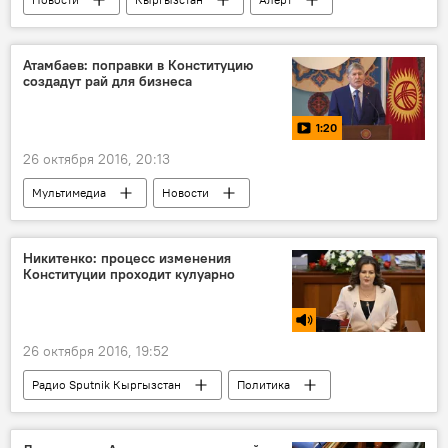
Происшествия
пожар
Атамбаев: поправки в Конституцию
создадут рай для бизнеса
1:20
26 октября 2016, 20:13
Мультимедиа
Новости
Кыргызстан
видео
экономика
Алмазбек Атамбаев
Конституция
Никитенко: процесс изменения
Конституции проходит кулуарно
поправки
26 октября 2016, 19:52
Радио Sputnik Кыргызстан
Политика
Новости
Кыргызстан
"Потерянный" подлинник Конституции