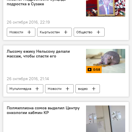
подростка в Сузаке
26 октября 2016, 22:19
Новости
Кыргызстан
Общество
Джалал-Абадская область
Сузакский район
милиция
самоубийство
кража
Лысому ежику Нельсону делали
массаж, чтобы спасти его
Самоубийство 14-летнего подростка в Сузаке
школьники
0:58
26 октября 2016, 21:14
Мультимедиа
Новости
видео
В мире
Великобритания
животное
еж
Полмиллиона сомов выделил Центру
онкологии кабмин КР