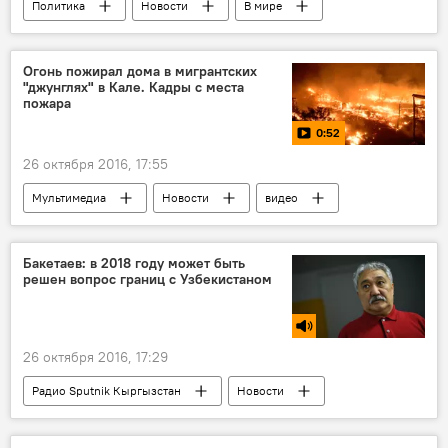
Политика
Новости
В мире
Азия
Таджикистан
Эмомали Рахмон
фракция
Огонь пожирал дома в мигрантских
"джунглях" в Кале. Кадры с места
пожара
0:52
26 октября 2016, 17:55
Мультимедиа
Новости
видео
Происшествия
В мире
Франция
Кале
мигранты
пожар
Бакетаев: в 2018 году может быть
решен вопрос границ с Узбекистаном
26 октября 2016, 17:29
Радио Sputnik Кыргызстан
Новости
Узбекистан
Бакыт Бакетаев