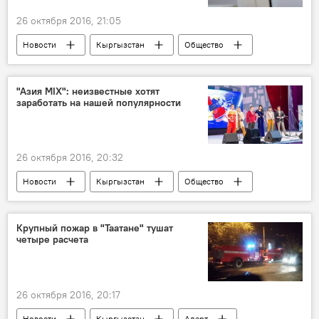
26 октября 2016, 21:05
Новости
Кыргызстан
Общество
Гульмира Кудайбердиева
Национальный центр онкологии
сумма
"Азия MIX": неизвестные хотят
заработать на нашей популярности
26 октября 2016, 20:32
Новости
Кыргызстан
Общество
интернет
КВН
"Азия MIX"
Крупный пожар в "Таатане" тушат
четыре расчета
26 октября 2016, 20:17
Новости
Кыргызстан
Aлерт