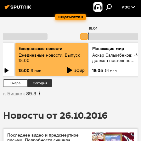
РУС
Кыргызстан
18:04
Ежедневные новости
Меняющие мир
к
Ежедневные новости. Выпуск
Аскар Салымбеков: «Ч
18:00
должен постоянно
совершенствоваться»
эфир
18:00
18:05
5 мин
54 мин
Вчера
Сегодня
г. Бишкек
89.3
Новости от 26.10.2016
Последнее видео и предсмертное
письмо. Подробности суицида