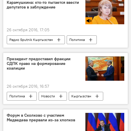
граница
вода
отношения
Карамушкина: кто-то пытается ввести
депутатов в заблуждение
Кыргызстан
26 октября 2016, 17:05
Радио Sputnik Кыргызстан
Политика
Новости
Кыргызстан
Общество
"Потерянный" подлинник Конституции
Президент предоставил фракции
СДПК право на формирование
Ирина Карамушкина
Конституция
коалиции
26 октября 2016, 16:57
Политика
Новости
Кыргызстан
Aлерт
Выход СДПК из коалиции парламентского большинства
Форум в Сколково с участием
Медведева прервали из-за хлопков
Создание коалиции парламентского большинства