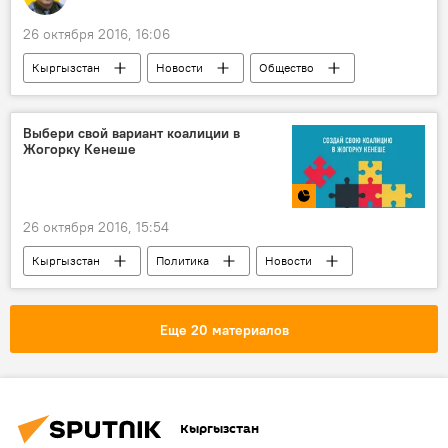
26 октября 2016, 16:06
Кыргызстан
Новости
Общество
Мультимедиа
видео
дети
дорога
школа
движение
Выбери свой вариант коалиции в
Жогорку Кенеше
коридор
26 октября 2016, 15:54
Кыргызстан
Политика
Новости
Мультимедиа
Инфографика
Опрос
Жогорку Кенеш
коалиция
Еще 20 материалов
Выход СДПК из коалиции парламентского большинства
Создание коалиции парламентского большинства
Кыргызстан