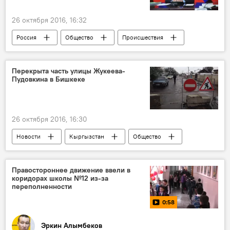
Алмазбек Атамбаев
Иса Омуркулов
коалиция
26 октября 2016, 16:32
Россия
Общество
Происшествия
В мире
Сколково
Дмитрий Медведев
форум
хлопок
Перекрыта часть улицы Жукеева-
Пудовкина в Бишкеке
26 октября 2016, 16:30
Новости
Кыргызстан
Общество
Бишкек
дорога
авария
тепловые сети
Правостороннее движение ввели в
коридорах школы №12 из-за
переполненности
0:58
Эркин Алымбеков