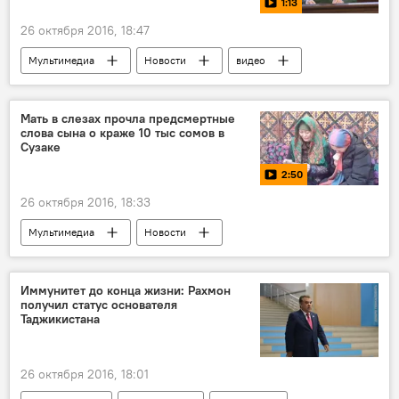
1:13
26 октября 2016, 18:47
Мультимедиа
Новости
видео
В мире
Мосул
Сергей Рудской
Генеральный штаб Вооруженных сил Кыргызстана
Мать в слезах прочла предсмертные
слова сына о краже 10 тыс сомов в
Россия
Сузаке
2:50
26 октября 2016, 18:33
Мультимедиа
Новости
Кыргызстан
видео
Общество
Происшествия
Иммунитет до конца жизни: Рахмон
получил статус основателя
Самоубийство 14-летнего подростка в Сузаке
Таджикистана
26 октября 2016, 18:01