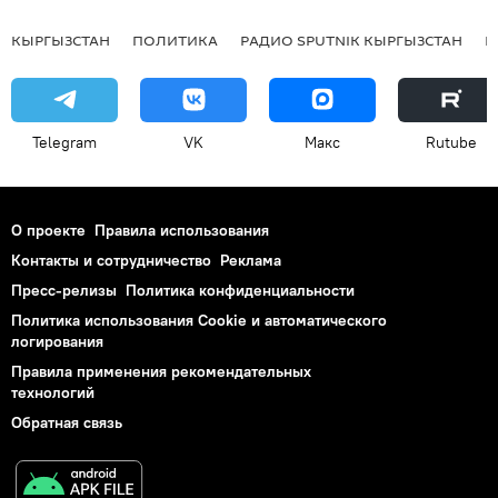
КЫРГЫЗСТАН
ПОЛИТИКА
РАДИО SPUTNIK КЫРГЫЗСТАН
Р
Telegram
VK
Макс
Rutube
О проекте
Правила использования
Контакты и сотрудничество
Реклама
Пресс-релизы
Политика конфиденциальности
Политика использования Cookie и автоматического
логирования
Правила применения рекомендательных
технологий
Обратная связь