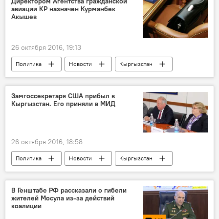
Директором Агентства гражданской
авиации КР назначен Курманбек
Наталья Никитенко
Конституция
Акышев
26 октября 2016, 19:13
Политика
Новости
Кыргызстан
Эрмек Омуралиев
Курманбек Акышев
Агентство гражданской авиации
Замгоссекретаря США прибыл в
Кыргызстан. Его приняли в МИД
Кадровые перестановки в Кыргызстане
26 октября 2016, 18:58
Политика
Новости
Кыргызстан
США
Центральная Азия
Томас Шеннон
Госдеп
В Генштабе РФ рассказали о гибели
жителей Мосула из-за действий
коалиции