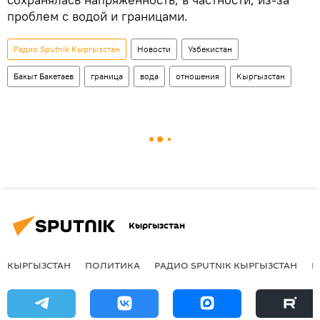
проблем с водой и границами.
Радио Sputnik Кыргызстан
Новости
Узбекистан
Бакыт Бакетаев
граница
вода
отношения
Кыргызстан
Кыргызстан
КЫРГЫЗСТАН
ПОЛИТИКА
РАДИО SPUTNIK КЫРГЫЗСТАН
Р