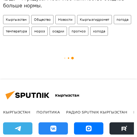
больше нормы.
Кыргызстан
Общество
Новости
Кыргызгидромет
погода
температура
мороз
осадки
прогноз
холода
Кыргызстан
КЫРГЫЗСТАН
ПОЛИТИКА
РАДИО SPUTNIK КЫРГЫЗСТАН
Р