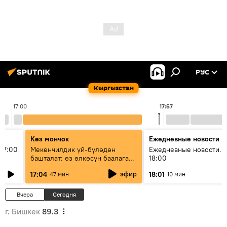
РУС
Кыргызстан
17:00
17:57
Көз мончок
Ежедневные новости
17:00
Мекенчилдик үй-бүлөдөн
Ежедневные новости. 
башталат: өз өлкөсүн баалаган
18:00
муунду кантип тарбиялоо
эфир
17:04
18:01
47 мин
10 мин
керек?
Вчера
Сегодня
г. Бишкек
89.3