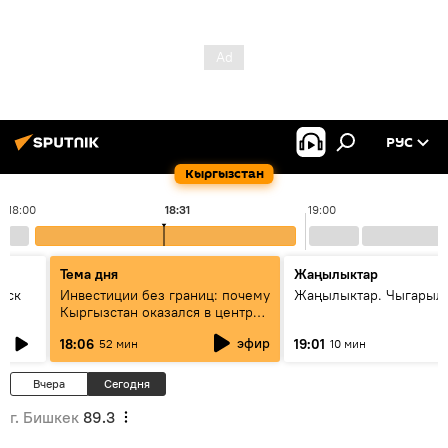
РУС
Кыргызстан
18:00
18:31
19:00
Тема дня
Жаңылыктар
уск
Инвестиции без границ: почему
Жаңылыктар. Чыгарыл
Кыргызстан оказался в центре
внимания бизнеса
эфир
18:06
19:01
52 мин
10 мин
Вчера
Сегодня
г. Бишкек
89.3