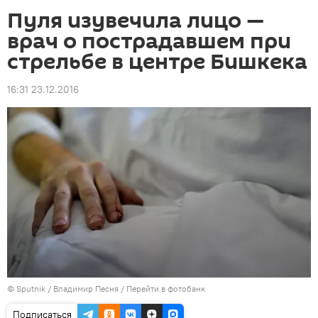
Пуля изувечила лицо —
врач о пострадавшем при
стрельбе в центре Бишкека
16:31 23.12.2016
©
Sputnik
/ Владимир Песня
/
Перейти в фотобанк
Подписаться