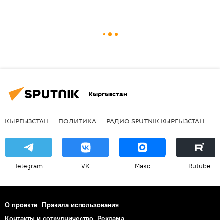
Кыргызстан
КЫРГЫЗСТАН
ПОЛИТИКА
РАДИО SPUTNIK КЫРГЫЗСТАН
Р
Telegram
VK
Макс
Rutube
О проекте
Правила использования
Контакты и сотрудничество
Реклама