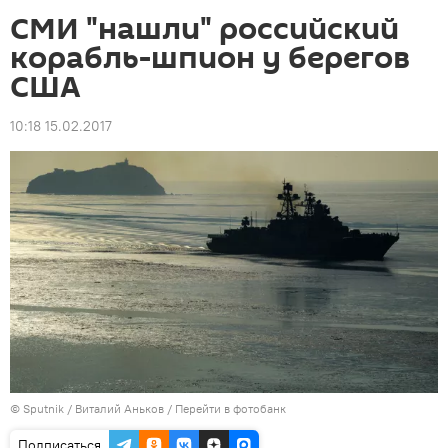
СМИ "нашли" российский
корабль-шпион у берегов
США
10:18 15.02.2017
©
Sputnik
/ Виталий Аньков
/
Перейти в фотобанк
Подписаться