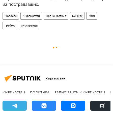
из пострадавших.
Новости
Кыргызстан
Происшествия
Бишкек
МВД
грабеж
иностранцы
Кыргызстан
КЫРГЫЗСТАН
ПОЛИТИКА
РАДИО SPUTNIK КЫРГЫЗСТАН
Р