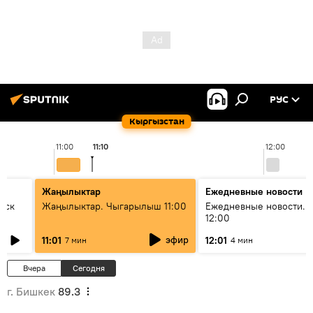
РУС
Кыргызстан
11:00
11:10
12:00
Жаңылыктар
Ежедневные новости
уск
Жаңылыктар. Чыгарылыш 11:00
Ежедневные новости. 
12:00
эфир
11:01
12:01
7 мин
4 мин
Вчера
Сегодня
г. Бишкек
89.3