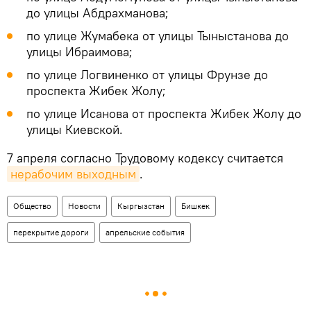
до улицы Абдрахманова;
по улице Жумабека от улицы Тыныстанова до
улицы Ибраимова;
по улице Логвиненко от улицы Фрунзе до
проспекта Жибек Жолу;
по улице Исанова от проспекта Жибек Жолу до
улицы Киевской.
7 апреля согласно Трудовому кодексу считается
нерабочим выходным
.
Общество
Новости
Кыргызстан
Бишкек
перекрытие дороги
апрельские события