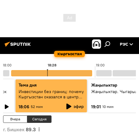
РУС
Кыргызстан
18:00
18:28
19:00
Тема дня
Жаңылыктар
уск
Инвестиции без границ: почему
Жаңылыктар. Чыгарыл
Кыргызстан оказался в центре
внимания бизнеса
эфир
18:06
19:01
52 мин
10 мин
Вчера
Сегодня
г. Бишкек
89.3