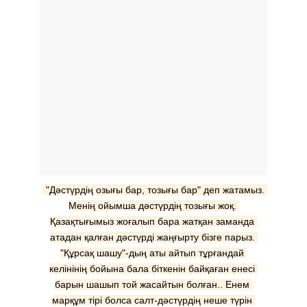
"Дәстүрдің озығы бар, тозығы бар" деп жатамыз. 
Менің ойымша дәстүрдің тозығы жоқ. 
Қазақтығымыз жоғалып бара жатқан заманда 
атадан қалған дәстүрді жаңғырту бізге парыз. 
"Құрсақ шашу"-дың аты айтып тұрғандай 
келінінің бойына бала біткенін байқаған енесі 
барын шашып той жасайтын болған.. Енем 
марқұм тірі болса салт-дәстүрдің неше түрін 