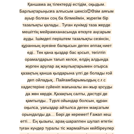
Қаншама ақ тілектерді естідім, оқыдым. 
Барлықтарыңызға алғысым шексіз😊Өзім аяғым 
ауыр болған соң ба білмеймін, жүрегім бір 
тазалықты қалады.. Туған күнімді таза жерде 
мешіттің мейрамxанасында өткзуге аңсарым 
ауды. Ішімдегі періштем тазалықты сезінсін, 
құранның әуезіне балқысын деген әппақ ниет 
еді.. Тек қана қыздар бас қосып, төгілтіп 
орамалдарын тағып келсе, елдің алдында 
жүрген арулар ақ жаулықтарымен отырса 
қазақтың қанша қыздарына үлгі де болады ғой 
деп ойладық.. Пайғамбарымыздың с.ғ.с 
хадистеріне сүйеніп мағыналы ән-жыр қосуды 
да жөн көрдік..Қазақтың салты, дәстүрі де 
қамтылды.. Түрлі ойындар болсын, құран 
оқылса, уағыздар айтылса деген мақсатым 
орындалды да… Бәрі де керемет! Ғажап кеш 
өтті… Ең қызығы, арақ-шараппен шулап өтетін 
туған күндер туралы тіс жармайтын кейбіреулер 