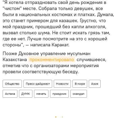
"Я хотела отпраздновать свой день рождения в
"чистом" месте. Собрала только девушек, все
были в национальных костюмах и платках. Думала,
это станет примером для казашек. Грустно, что
мой праздник, прошедший без капли алкоголя,
вызвал столько шума. Не стоит искать грязь там,
где ее нет. Лучше посмотрите на это с хорошей
стороны", — написала Каракат.
Позже Духовное управление мусульман
Казахстана
прокомментировало
случившееся,
отметив что с организаторами мероприятия
провели соответствующую беседу.
Общество
Пресс-дайджест
Новости
В мире
Азия
Астана
ДУМК
мечеть
праздник
скандал