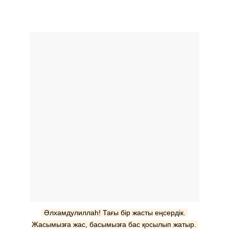
Әлxамдулиллаh! Тағы бір жасты еңсердік. 
Жасымызға жас, басымызға бас қосылып жатыр. 