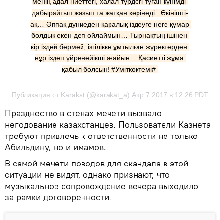
менің адал ниеттегі, xалал түрдегі туған күнімді 
дабырайтып жазып та жатқан көрінеді.. Өкінішті-
ақ… Әппақ дуниеден қаралық іздеуге неге құмар 
болдық екен деп ойлаймын… Тырнақтың ішінен 
кір іздей бермей, ізгілікке ұмтылған жүректерден 
нұр іздеп үйренейікші ағайын… Қасиетті жұма 
қабыл болсын! #Уміткөктемі#
Публикация от Karakat (@karakat_a) Апр 7 2017 в 12:26 PDT
Празднество в стенах мечети вызвало
негодование казахстанцев. Пользователи Казнета
требуют привлечь к ответственности не только
Абильдину, но и имамов.
В самой мечети поводов для скандала в этой
ситуации не видят, однако признают, что
музыкальное сопровождение вечера выходило
за рамки договоренности.