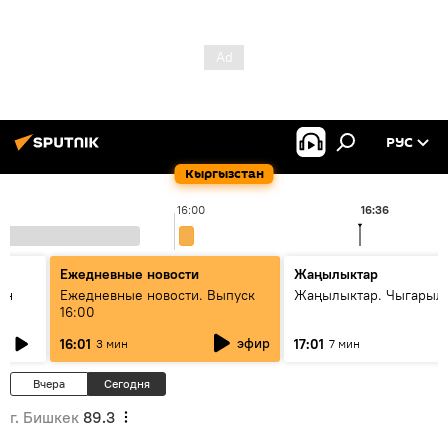
РУС
Кыргызстан
16:00
16:36
Ежедневные новости
Жаңылыктар
ан
Ежедневные новости. Выпуск
Жаңылыктар. Чыгарыл
16:00
эфир
16:01
17:01
3 мин
7 мин
Вчера
Сегодня
г. Бишкек
89.3