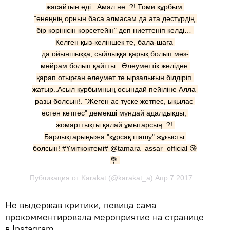
жасайтын еді.. Амал не..?! Томи құрбым 
"енеңнің орнын баса алмасам да ата дәстүрдің 
бір көрінісін көрсетейін" деп ниеттеніп келді… 
Келген қыз-келіншек те, бала-шаға 
да ойыншыққа, сыйлыққа қарық болып мәз-
мәйрам болып қайтты.. Әлеуметтік желіден 
қарап отырған әлеумет те ырзалығын білдіріп 
жатыр..Асыл құрбымның осындай пейіліне Алла 
разы болсын!. "Жеген ас түске жетпес, ықылас 
естен кетпес" демекші мұндай адалдықды, 
жомарттықты қалай ұмытарсың..?! 
Барлықтарыңызға "құрсақ шашу" жұғысты 
болсын! #Үміткөктемі# @tamara_assar_official 😘
💐
Публикация от Karakat (@karakat_a) Апр 7 2017 в 6:22 PDT
Не выдержав критики, певица сама
прокомментировала мероприятие на странице
в Instagram.