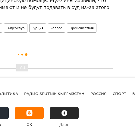
дицинскую помощь. Мужчины заявили, что
меют и не будут подавать в суд из-за этого
Видеоклуб
Турция
колесо
Происшествия
ОЛИТИКА
РАДИО SPUTNIK КЫРГЫЗСТАН
РОССИЯ
СПОРТ
e
OK
Дзен