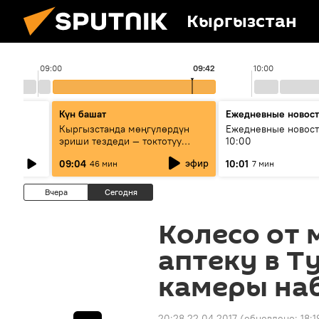
Кыргызстан
09:00
09:42
10:00
Күн башат
Ежедневные новос
лыш
Кыргызстанда мөңгүлөрдүн
Ежедневные новост
эриши тездеди — токтотуу
10:00
мүмкүн эмеспи?
эфир
09:04
10:01
46 мин
7 мин
Вчера
Сегодня
Колесо от 
аптеку в Т
камеры на
20:28 22.04.2017
(обновлено:
18:1