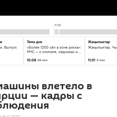
11:00
ти
Тема дня
Жаңылыктар
и. Выпуск
«Более 1200 сёл в зоне риска»:
Жаңылыктар. Чы
МЧС — о климате, ледниках и
системе оповещения
10:08
11:01
49 мин
3 мин
населения
машины влетело в
урции — кадры с
блюдения
9 15.12.2021
)