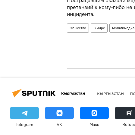
Пострадавшим оказали ме
претензий к кому-либо не и
инцидента.
Общество
В мире
Мультимедиа
Кыргызстан
КЫРГЫЗСТАН
П
Telegram
VK
Макс
Rutub