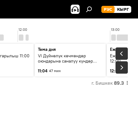
РУС
КЫРГ
12:00
13:00
Тема дня
Ежедневные 
гарылыш 11:00
VI Дүйнөлүк көчмөндөр
Ежедневные н
оюндарына саналуу күндөр
12:00
калды: даярдык иштери кайсы
11:04
12:01
47 мин
3 мин
этапка жетти?
г. Бишкек
89.3