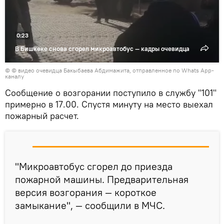
0:23
В Бишкеке снова сгорел микроавтобус — кадры очевидца
© © видео очевидца Бакыбаева Абдимажита, отправленное по Whats App-
каналу
Сообщение о возгорании поступило в службу "101"
примерно в 17.00. Спустя минуту на место выехал
пожарный расчет.
"Микроавтобус сгорел до приезда
пожарной машины. Предварительная
версия возгорания — короткое
замыкание", — сообщили в МЧС.