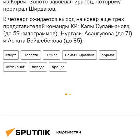
из Кореи. Золото завоевал иранец, которому
проиграл Ширдаков.
В четверг ожидается выход на ковер еще трех
представителей команды КР: Калы Сулайманова
(до 59 килограммов), Нургазы Асангулова (до 71)
и Аската Бейшебекова (до 85).
спорт
Новости
В мире
Самат Ширдаков
борьба
чемпионат
победа
бронза
Кыргызстан