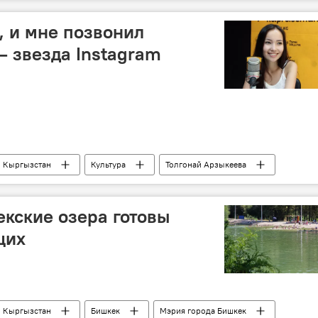
а
, и мне позвонил
— звезда Instagram
Кыргызстан
Культура
Толгонай Арзыкеева
екские озера готовы
щих
Кыргызстан
Бишкек
Мэрия города Бишкек