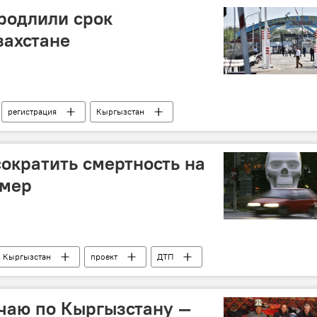
родлили срок
захстане
регистрация
Кыргызстан
сократить смертность на
 мер
Кыргызстан
проект
ДТП
чаю по Кыргызстану —