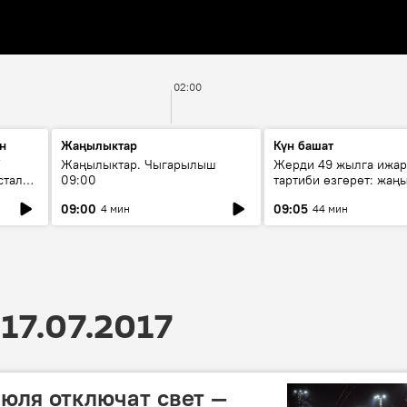
02:00
н
Жаңылыктар
Күн башат
F
Жаңылыктар. Чыгарылыш
Жерди 49 жылга ижар
стала
09:00
тартиби өзгөрөт: жаңы
эмнени көздөйт?
09:00
09:05
4 мин
44 мин
17.07.2017
июля отключат свет —