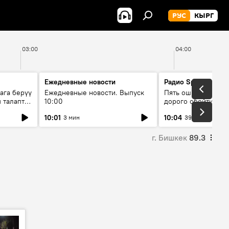
РУС
КЫРГ
03:00
04:00
Ежедневные новости
Радио Sputnik Кыр
ага берүү
Ежедневные новости. Выпуск
Пять ошибок котор
 талаптар
10:00
дорого обойтись п
жилья
10:01
10:04
3 мин
39 мин
г. Бишкек
89.3