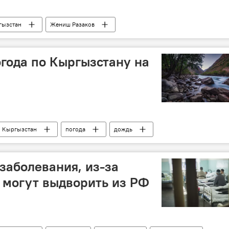
гызстан
Жениш Разаков
года по Кыргызстану на
Кыргызстан
погода
дождь
заболевания, из-за
 могут выдворить из РФ