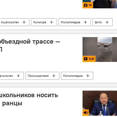
14
Кыргызстан
Культура
Мультимедиа
фото
объездной трассе —
П
0:31
ргызстан
Происшествия
Мультимедиа
ТП в Кыргызстане с начала 2017 года
школьников носить
 ранцы