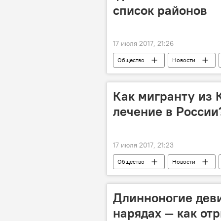
список районов
17 июля 2017, 21:26
Общество
Новости
электричество
отключение
Как мигранту из 
лечение в России?
17 июля 2017, 21:23
Общество
Новости
мигранты
помощь
Длинноногие дев
нарядах — как от