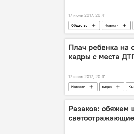
17 июля 2017, 20:41
Общество
Новости
Иссык-Куль
музыка
Плач ребенка на 
кадры с места ДТ
17 июля 2017, 20:31
Новости
видео
Кы
ДТП
автомобиль
Д
Разаков: обяжем 
светоотражающие