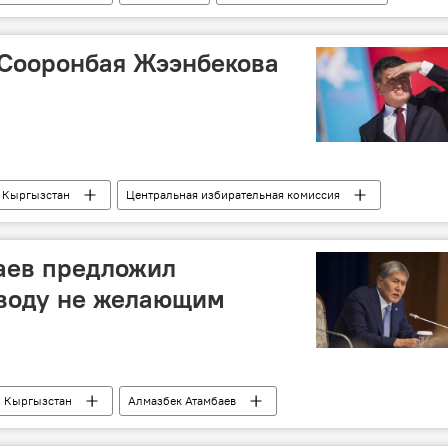
 Сооронбая Жээнбекова
Кыргызстан
Центральная избирательная комиссия
выборы
Выборы президента Кыргызстана
аев предложил
 воду не желающим
Кыргызстан
Алмазбек Атамбаев
электричество