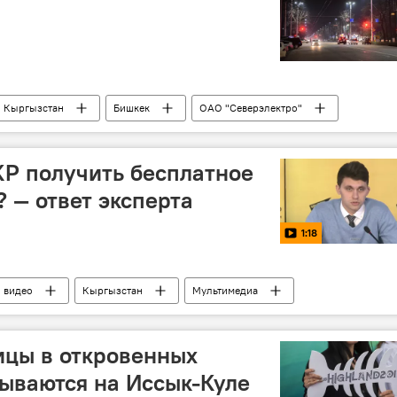
Кыргызстан
Бишкек
ОАО "Северэлектро"
КР получить бесплатное
 — ответ эксперта
1:18
видео
Кыргызстан
Мультимедиа
медицина
страховка
Россия
ицы в откровенных
рываются на Иссык-Куле