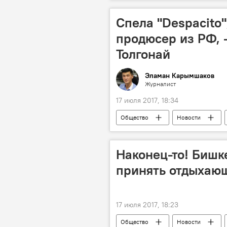
ДТП в Кыргызстане с начала 2017 год
Спела "Despacito"
продюсер из РФ, 
Толгонай
Эламан Карымшаков
Журналист
17 июля 2017, 18:34
Общество
Новости
песня
Наконец-то! Бишк
принять отдыхаю
17 июля 2017, 18:23
Общество
Новости