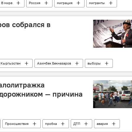
В мире
Россия
миграция
мигранты
выдворение
ов собрался в
Кыргызстан
Азимбек Бекназаров
выборы
заявление
Выборы президента Кыргызстана
малолитражка
едорожником — причина
Происшествия
пробка
ДТП
авария