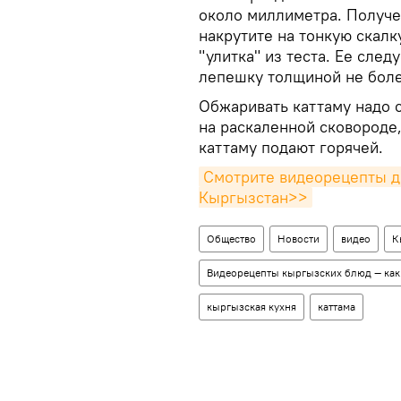
около миллиметра. Получ
накрутите на тонкую скалк
"улитка" из теста. Ее следу
лепешку толщиной не боле
Обжаривать каттаму надо 
на раскаленной сковороде
каттаму подают горячей.
Смотрите видеорецепты др
Кыргызстан>>
Общество
Новости
видео
К
Видеорецепты кыргызских блюд — как 
кыргызская кухня
каттама