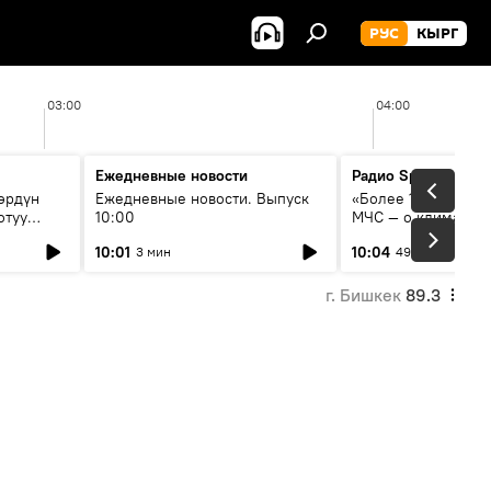
РУС
КЫРГ
03:00
04:00
Ежедневные новости
Радио Sputnik Кыр
өрдүн
Ежедневные новости. Выпуск
«Более 1200 сёл в 
отуу
10:00
МЧС — о климате, 
системе оповещен
10:01
10:04
3 мин
49 мин
населения
г. Бишкек
89.3