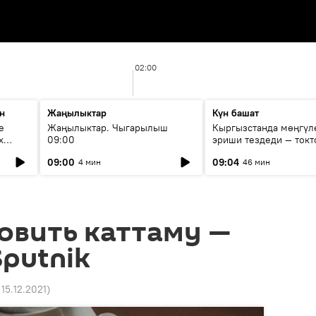
02:00
н
Жаңылыктар
Күн башат
е
Жаңылыктар. Чыгарылыш
Кыргызстанда мөңгүл
х
09:00
эриши тездеди — токт
мүмкүн эмеспи?
09:00
09:04
4 мин
46 мин
овить каттаму —
Sputnik
 15.12.2021
)