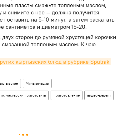
енные пласты смажьте топленым маслом,
у и снимите с нее — должна получится
ет оставить на 5-10 минут, а затем раскатать
е сантиметра и диаметром 15-20.
с двух сторон до румяной хрустящей корочки
, смазанной топленым маслом. К чаю
угих кыргызских блюд в рубрике Sputnik 
ыргызстан
Мультимедиа
их мастерски приготовить
приготовление
видео-рецепт