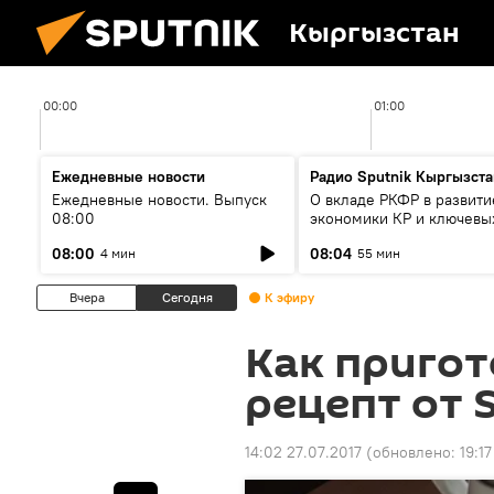
Кыргызстан
00:00
01:00
Ежедневные новости
Радио Sputnik Кыргызста
Ежедневные новости. Выпуск
О вкладе РКФР в развити
08:00
экономики КР и ключевы
секторах до 2030 года
08:00
08:04
4 мин
55 мин
Вчера
Сегодня
К эфиру
Как пригот
рецепт от 
14:02 27.07.2017
(обновлено:
19:17