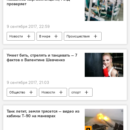
проверяет
9 сентября 2017, 22:59
Новости
В мире
Происшествия
миграция
Киев
перестрелка
кыргызстанцы
Умеет бить, стрелять и танцевать — 7
фактов о Валентине Шевченко
9 сентября 2017, 21:03
Общество
Новости
спорт
В мире
Кыргызстан
Канада
Валентина Шевченко
бой
Танк летит, земля трясется — видео из
кабины Т-90 на маневрах