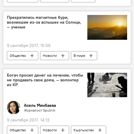
Кыргызстан
Денис Петрашов
Чемпионат Азии
плавание
Прекратились магнитные бури,
возникшие из-за вспышек на Солнце,
— ученые
9 сентября 2017, 15:06
Общество
Новости
В мире
ученый
солнечная система
вспышка
земля
Богач просил денег на лечение, чтобы
не продавать свои дома, — волонтер
из КР
Асель Минбаева
Журналист Sputnik
9 сентября 2017, 14:13
Общество
Новости
Кыргызстан