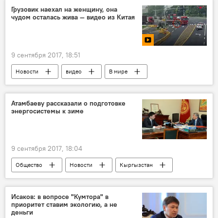
Грузовик наехал на женщину, она
чудом осталась жива — видео из Китая
9 сентября 2017, 18:51
Новости
видео
В мире
Происшествия
Мультимедиа
Азия
Китай
ДТП
наезд
Атамбаеву рассказали о подготовке
энергосистемы к зиме
грузовик
9 сентября 2017, 18:04
Общество
Новости
Кыргызстан
Айбек Калиев
Алмазбек Атамбаев
отопительный сезон
Исаков: в вопросе "Кумтора" в
приоритет ставим экологию, а не
деньги