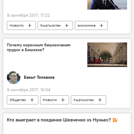
9 сентября 2017, 17:22
Новости
Кыргызстан
экономика
Сапар Исаков
Кумтор
месторождение
рудник
Почему коренным бишкекчанам
трудно в Бишкеке?
Бакыт Толканов
9 сентября 2017, 16:54
Общество
Новости
Кыргызстан
Колумнисты
Кто выиграет в поединке Шевченко vs Нуньес?