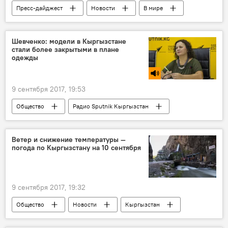
Пресс-дайджест
Новости
В мире
Происшествия
Азия
Узбекистан
контрабанда
Кыргызстан
Шевченко: модели в Кыргызстане
стали более закрытыми в плане
одежды
9 сентября 2017, 19:53
Общество
Радио Sputnik Кыргызстан
модель
бикини
Ветер и снижение температуры —
погода по Кыргызстану на 10 сентября
9 сентября 2017, 19:32
Общество
Новости
Кыргызстан
Кыргызгидромет
погода
прогноз