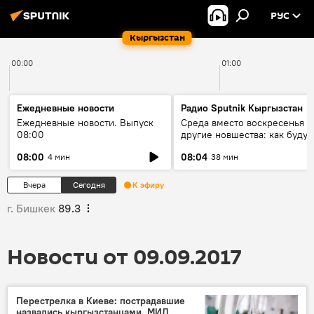
РУС
Кыргызстан
00:00
01:00
Ежедневные новости
Радио Sputnik Кыргызстан
Ежедневные новости. Выпуск
Среда вместо воскресенья и
08:00
другие новшества: как будут
проходить выборы в КР?
08:00
08:04
4 мин
38 мин
Вчера
Сегодня
К эфиру
г. Бишкек
89.3
Новости от 09.09.2017
Перестрелка в Киеве: пострадавшие
назвались кыргызстанцами, МИД