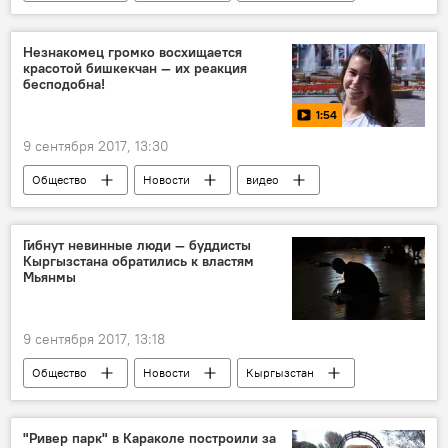
Зульфира Хайбуллина
здоровье
болезнь
благотворительность
Незнакомец громко восхищается
красотой бишкекчан — их реакция
добро
бесподобна!
1:54
9 сентября 2017, 13:30
Общество
Новости
видео
Кыргызстан
Культура
Мультимедиа
эксперимент
Гибнут невинные люди — буддисты
Кыргызстана обратились к властям
красота
комплимент
Мьянмы
9 сентября 2017, 13:18
Общество
Новости
Кыргызстан
Мьянма
насилие
буддисты
Ситуация в Мьянме
"Ривер парк" в Караколе построили за