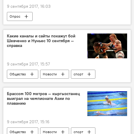
9 сентября 2017, 16:03
Опрос
Какие каналы и сайты покажут бой
Шевченко и Нуньес 10 сентября —
справка
9 сентября 2017, 15:57
Общество
Новости
спорт
В мире
Кыргызстан
Бой Валентины Шевченко против Аманды Нуньес
Брассом 100 метров — кыргызстанец
выиграл на чемпионате Азии по
Аманда Нуньес
Валентина Шевченко
плаванию
UFC
бой
турнир
9 сентября 2017, 15:16
Общество
Новости
спорт