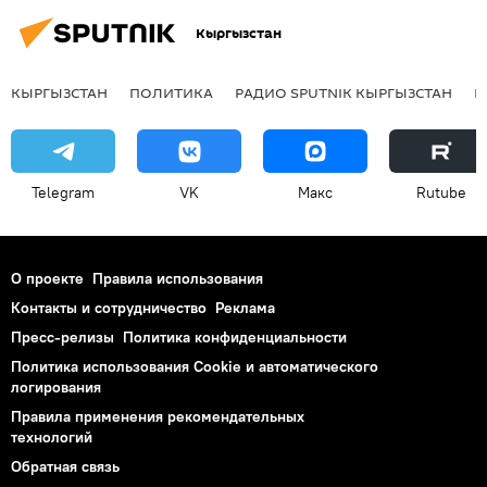
Кыргызстан
КЫРГЫЗСТАН
ПОЛИТИКА
РАДИО SPUTNIK КЫРГЫЗСТАН
Р
Telegram
VK
Макс
Rutube
О проекте
Правила использования
Контакты и сотрудничество
Реклама
Пресс-релизы
Политика конфиденциальности
Политика использования Cookie и автоматического
логирования
Правила применения рекомендательных
технологий
Обратная связь