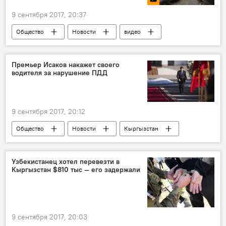
9 сентября 2017, 20:37
Общество
Новости
видео
В мире
Мультимедиа
Россия
танк
Премьер Исаков накажет своего
водителя за нарушение ПДД
9 сентября 2017, 20:12
Общество
Новости
Кыргызстан
Сапар Исаков
правительство
Узбекистанец хотел перевезти в
Кыргызстан $810 тыс — его задержали
9 сентября 2017, 20:03