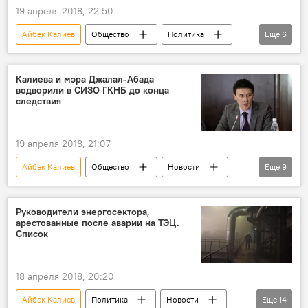
19 апреля 2018, 22:50
Айбек Калиев
Общество
Политика
Еще
6
Кыргызстан
Сапар Исаков
ТЭЦ
отставка
авария
Калиева и мэра Джалал-Абада
водворили в СИЗО ГКНБ до конца
Уголовные дела и задержания по делу о ТЭЦ
следствия
19 апреля 2018, 21:07
Айбек Калиев
Общество
Новости
Еще
9
Кыргызстан
Происшествия
Салайдин Авазов
Жолдошбек Назаров
Руководители энергосектора,
арестованные после аварии на ТЭЦ.
Первомайский районный суд
ГКНБ
Список
коррупция
суд
Уголовные дела и задержания по делу о ТЭЦ
18 апреля 2018, 20:20
Айбек Калиев
Политика
Новости
Еще
14