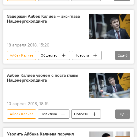
Кыргызстан
Бишкек
Темирлан Бримкулов
Салайдин Авазов
Задержан Айбек Калиев — экс-глава
Нацэнергохолдинга
Бердибек Боркоев
Узак Кыдырбаев
Жолдошбек Назаров
Алмазбек Жусупбеков
ТЭЦ
ГКНБ
18 апреля 2018, 15:20
уголовное дело
модернизация
Айбек Калиев
Общество
Новости
Еще
6
авария
Кыргызстан
Aлерт
ТЭЦ
Уголовные дела и задержания по делу о ТЭЦ
ГКНБ
задержание
Айбек Калиев уволен с поста главы
Нацэнергохолдинга
Уголовные дела и задержания по делу о ТЭЦ
10 апреля 2018, 18:15
Айбек Калиев
Политика
Новости
Еще
5
Кыргызстан
Сапар Исаков
ТЭЦ
увольнение
Уволить Айбека Калиева поручил