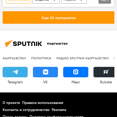
Кыргызстан
Сапар Исаков
Смог над Бишкеком
Еще 20 материалов
Кыргызстан
КЫРГЫЗСТАН
ПОЛИТИКА
РАДИО SPUTNIK КЫРГЫЗСТАН
Р
Telegram
VK
Макс
Rutube
О проекте
Правила использования
Контакты и сотрудничество
Реклама
Пресс-релизы
Политика конфиденциальности