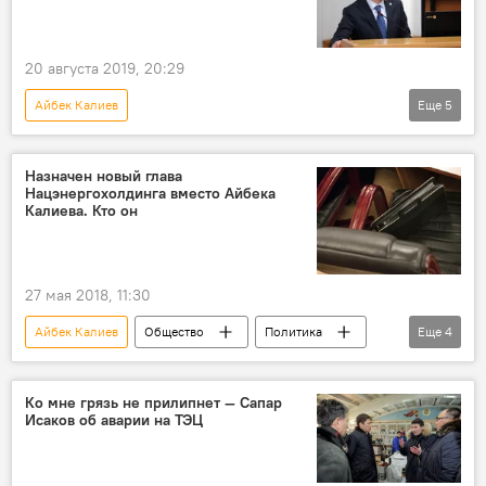
20 августа 2019, 20:29
Айбек Калиев
Еще
5
Уголовные дела и задержания по делу о ТЭЦ
Новости
Кыргызстан
Общество
Назначен новый глава
Нацэнергохолдинга вместо Айбека
суд
Калиева. Кто он
27 мая 2018, 11:30
Айбек Калиев
Общество
Политика
Еще
4
Новости
Кыргызстан
Кадровые перестановки в Кыргызстане
Ко мне грязь не прилипнет — Сапар
Исаков об аварии на ТЭЦ
Азамат Абдыкадыров