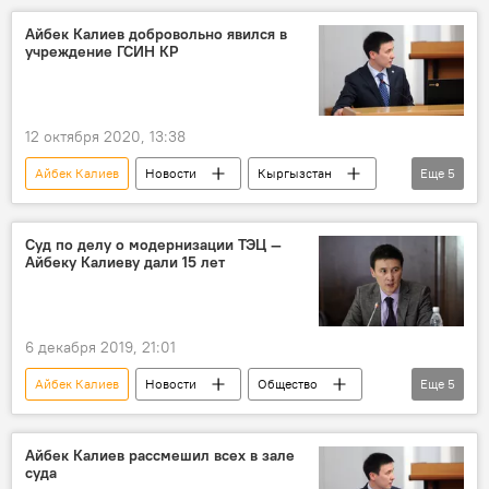
Салайдин Авазов
освобождение
Айбек Калиев добровольно явился в
учреждение ГСИН КР
12 октября 2020, 13:38
Айбек Калиев
Новости
Кыргызстан
Еще
5
Происшествия
Политика
Ситуация в Кыргызстане после парламентских выборов
Суд по делу о модернизации ТЭЦ —
Айбеку Калиеву дали 15 лет
Бишкек
ГКНБ
6 декабря 2019, 21:01
Айбек Калиев
Новости
Общество
Еще
5
Кыргызстан
приговор
суд
Уголовные дела и задержания по делу о ТЭЦ
Айбек Калиев рассмешил всех в зале
суда
Происшествия