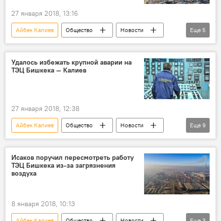
27 января 2018, 13:16
Айбек Калиев
Общество
Новости
Еще
5
Кыргызстан
Происшествия
ТЭЦ
авария
Авария на ТЭЦ Бишкека
Удалось избежать крупной аварии на
ТЭЦ Бишкека — Калиев
27 января 2018, 12:38
Айбек Калиев
Общество
Новости
Еще
9
Кыргызстан
Происшествия
Бишкек
ТЭЦ
авария
Исаков поручил пересмотреть работу
ТЭЦ Бишкека из-за загрязнения
неполадки
холода
тепло
воздуха
Авария на ТЭЦ Бишкека
8 января 2018, 10:13
Айбек Калиев
Общество
Новости
Еще
3