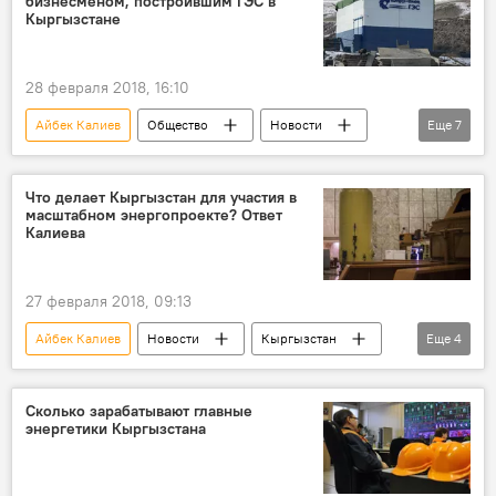
бизнесменом, построившим ГЭС в
Уголовные дела и задержания по делу о ТЭЦ
Кыргызстане
28 февраля 2018, 16:10
Айбек Калиев
Общество
Новости
Еще
7
Кыргызстан
экономика
Аналитика
Рахатбек Ирсалиев
строительство
Что делает Кыргызстан для участия в
масштабном энергопроекте? Ответ
электроэнергия
ГЭС
Калиева
27 февраля 2018, 09:13
Айбек Калиев
Новости
Кыргызстан
Еще
4
экономика
электроэнергия
экспорт
CASA-1000
Сколько зарабатывают главные
энергетики Кыргызстана