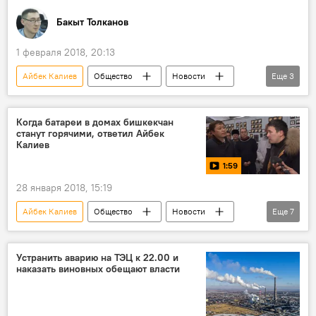
Бакыт Толканов
1 февраля 2018, 20:13
Айбек Калиев
Общество
Новости
Еще
3
Кыргызстан
Бакыт Есенбаева
Нурлан Садыков
Когда батареи в домах бишкекчан
станут горячими, ответил Айбек
Калиев
1:59
28 января 2018, 15:19
Айбек Калиев
Общество
Новости
Еще
7
видео
Кыргызстан
Мультимедиа
Сапар Исаков
ТЭЦ
авария
Устранить аварию на ТЭЦ к 22.00 и
наказать виновных обещают власти
Авария на ТЭЦ Бишкека