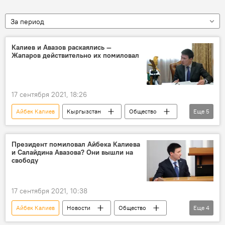
За период
Калиев и Авазов раскаялись —
Жапаров действительно их помиловал
17 сентября 2021, 18:26
Айбек Калиев
Кыргызстан
Общество
Еще
5
Новости
Салайдин Авазов
помилование
указ
Президент помиловал Айбека Калиева
и Салайдина Авазова? Они вышли на
Садыр Жапаров
свободу
17 сентября 2021, 10:38
Айбек Калиев
Новости
Общество
Еще
4
Кыргызстан
ТЭЦ