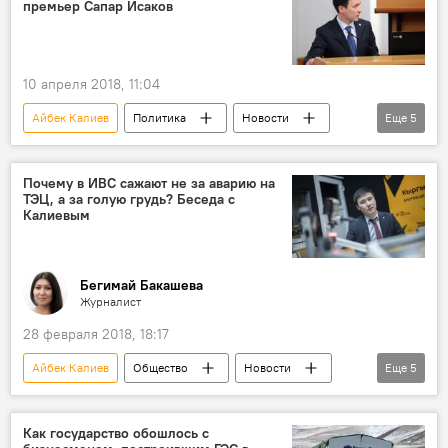
премьер Сапар Исаков
Кадровые перестановки в Кыргызстане
10 апреля 2018, 11:04
Айбек Калиев
Политика
Новости
Еще
5
Кыргызстан
Бишкек
Сапар Исаков
ТЭЦ
увольнение
Почему в ИВС сажают не за аварию на
ТЭЦ, а за голую грудь? Беседа с
Калиевым
Бегимай Бакашева
Журналист
28 февраля 2018, 18:17
Айбек Калиев
Общество
Новости
Еще
5
Кыргызстан
ТЭЦ
ГЭС
энергетика
Как государство обошлось с