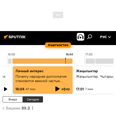
РУС
Кыргызстан
16:00
16:44
17:00
Личный интерес
Жаңылыктар
уск
Почему народная дипломатия
Жаңылыктар. Чыгарыл
становится важной частью
международного
эфир
16:04
17:01
47 мин
7 мин
сотрудничества
Вчера
Сегодня
г. Бишкек
89.3