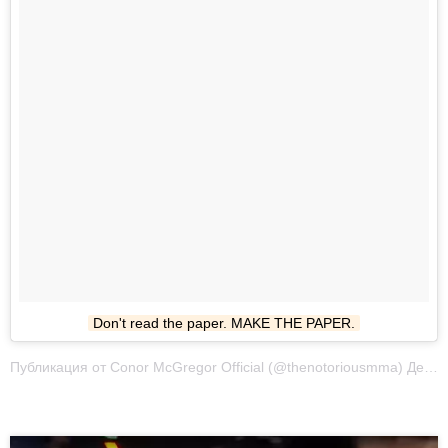
Don't read the paper. MAKE THE PAPER.
Публикация от Conor McGregor Official (@thenotoriousmma) Дек 3 2017 в 1:23 PST