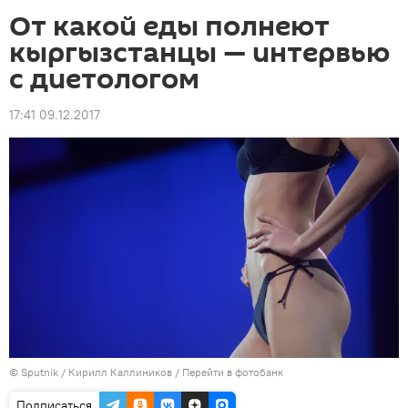
От какой еды полнеют
кыргызстанцы — интервью
с диетологом
17:41 09.12.2017
©
Sputnik
/ Кирилл Каллиников
/
Перейти в фотобанк
Подписаться