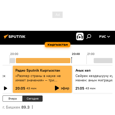
РУС
Кыргызстан
20:00
20:48
21:00
Радио Sputnik Кыргызстан
Ачык кеп
уск
«Размер страны в науке не
Сейрек кездешүүчү ку
имеет значения» — три
менен: анын миграция
эксперта о сотрудничестве
жолу эмнеден кабар б
эфир
20:05
21:05
43 мин
43 мин
России и Кыргызстана в
образовании и исследованиях
Вчера
Сегодня
г. Бишкек
89.3