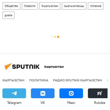
Общество
Новости
Кыргызстан
кыргызстанцы
питание
диета
Кыргызстан
КЫРГЫЗСТАН
ПОЛИТИКА
РАДИО SPUTNIK КЫРГЫЗСТАН
Р
Telegram
VK
Макс
Rutube