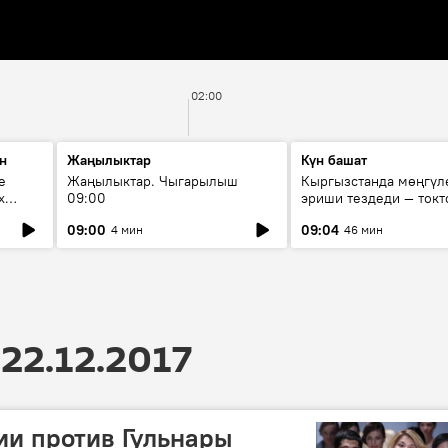
02:00
н
Жаңылыктар
Күн башат
е
Жаңылыктар. Чыгарылыш
Кыргызстанда мөңгүл
х
09:00
эриши тездеди — токт
мүмкүн эмеспи?
09:00
09:04
4 мин
46 мин
22.12.2017
и против Гульнары