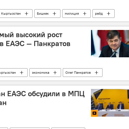
Кыргызстан
Бишкек
милиция
рейд
мый высокий рост
в ЕАЭС — Панкратов
ыргызстан
экономика
Олег Панкратов
ан ЕАЭС обсудили в МПЦ
ан