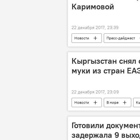
Каримовой
22 декабря 2017, 23:39
Новости
Пресс-дайджест
Гульнара Каримова
санкции
Кыргызстан снял 
муки из стран ЕА
22 декабря 2017, 23:09
Новости
В мире
К
торговля
ввоз
мук
Готовили докумен
задержала 9 выхо