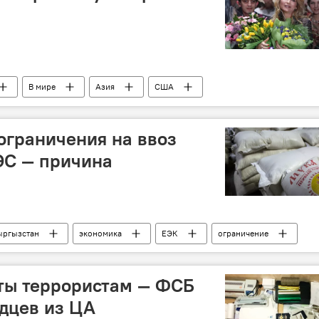
В мире
Азия
США
ограничения на ввоз
ЭС — причина
ыргызстан
экономика
ЕЭК
ограничение
а
ты террористам — ФСБ
дцев из ЦА