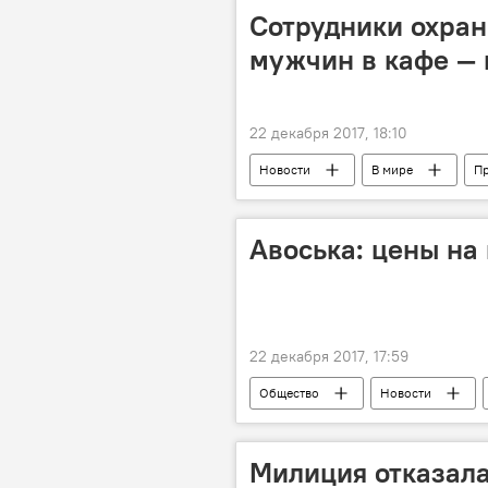
площадь Ала-Тоо
Новый го
Сотрудники охран
мужчин в кафе — к
22 декабря 2017, 18:10
Новости
В мире
П
избиение
видео
К
Авоська: цены на
22 декабря 2017, 17:59
Общество
Новости
Мультимедиа
Токмок
цена
Милиция отказала