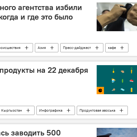
д
елка
ювелирные изделия
ного агентства избили
огда и где это было
роисшествия
Азия
Пресс-дайджест
кафе
ыргызстан
 продукты на 22 декабря
Кыргызстан
Инфографика
Продуктовая авоська
базар
рынок
продукты
магазин
сь заводить 500