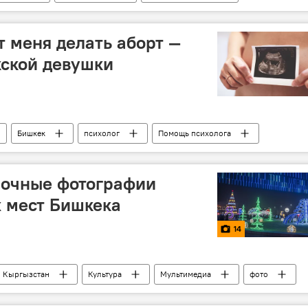
президента России
т меня делать аборт —
кской девушки
Бишкек
психолог
Помощь психолога
зочные фотографии
 мест Бишкека
14
Кыргызстан
Культура
Мультимедиа
фото
лавная елка Кыргызстана на площади Ала-Тоо
Бишкек