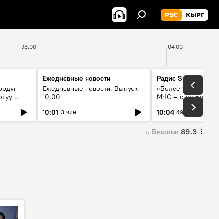
РУС
КЫРГ
03:00
04:00
Ежедневные новости
Радио Sputnik Кыр
өрдүн
Ежедневные новости. Выпуск
«Более 1200 сёл в 
отуу
10:00
МЧС — о климате, 
системе оповещен
10:01
10:04
3 мин
49 мин
населения
г. Бишкек
89.3