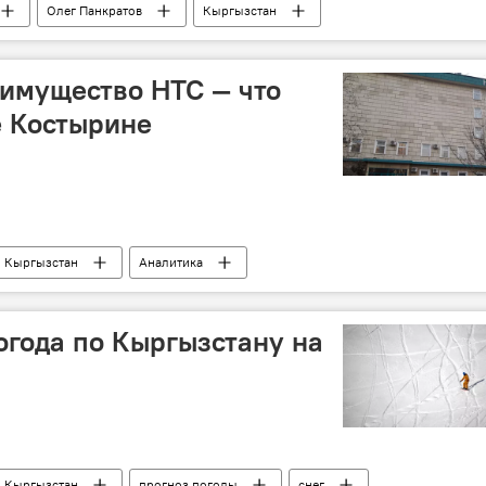
Олег Панкратов
Кыргызстан
 имущество НТС — что
е Костырине
Кыргызстан
Аналитика
огода по Кыргызстану на
Кыргызстан
прогноз погоды
снег