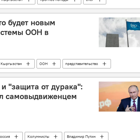
то будет новым
истемы ООН в
Кыргызстан
ООН
представительство
и "защита от дурака":
ал самовыдвиженцем
оссия
Колумнисты
Владимир Путин