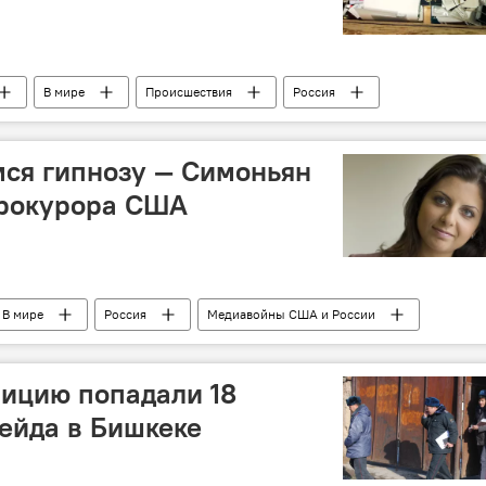
В мире
Происшествия
Россия
я
ФСБ
задержание
террористы
ся гипнозу — Симоньян
прокурора США
В мире
Россия
Медиавойны США и России
ицию попадали 18
рейда в Бишкеке