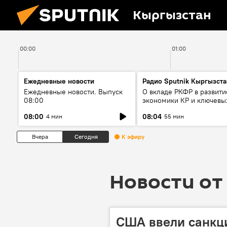
Кыргызстан
00:00
01:00
Ежедневные новости
Радио Sputnik Кыргызста
Ежедневные новости. Выпуск
О вкладе РКФР в развити
08:00
экономики КР и ключевы
секторах до 2030 года
08:00
08:04
4 мин
55 мин
Вчера
Сегодня
К эфиру
Новости от 
США ввели санкци