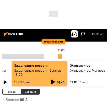
РУС
Кыргызстан
16:00
Ежедневные новости
Жаңылыктар
дагы
Ежедневные новости. Выпуск
Жаңылыктар. Чыгарыл
16:00
ызмат
эфир
16:01
17:01
3 мин
10 мин
Вчера
Сегодня
г. Бишкек
89.3