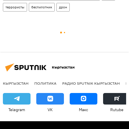
террористы
беспилотник
дрон
Кыргызстан
КЫРГЫЗСТАН
ПОЛИТИКА
РАДИО SPUTNIK КЫРГЫЗСТАН
Р
Telegram
VK
Макс
Rutube