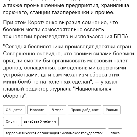
а также промышленные предприятия, хранилища
горючего, станции газоперекачки и прочее.
При этом Коротченко выразил сомнение, что
боевики могли самостоятельно освоить
технологии производства и использования БПЛА.
"Сегодня беспилотники производят десятки стран.
Совершенно очевидно, что своими силами боевики
вряд ли смогли бы организовать массовый налет
дронов, оснащенных самодельными взрывными
устройствами, да и сам механизм сброса этих
мини-бомб не на коленках сделан", — указал
главный редактор журнала "Национальная
оборона".
Общество
Новости
В мире
Пресс-дайджест
Россия
Сирия
авиабаза Хмеймим
террористическая организация "Исламское государство"
атака