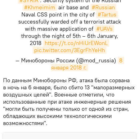
#SYRIA
: Security system of the Russian
#Khmeimim
air base and
#Russian
Naval CSS point in the city of
#Tartus
successfully warded off a terrorist attack
with massive application of
#UAVs
through the night of 5th – 6th January,
2018
https://t.co/nHiUrEWonL
pic.twitter.com/3EgrFhYeHh
— Минобороны России (@mod_russia)
8 
января 2018 г.
​По данным Минобороны РФ, атака была сорвана
в ночь на 6 января, было сбито 13 "малоразмерных
воздушных целей". Военные отметили, что
использованные при атаке инженерные решения
"могли быть получены только от одной из стран,
обладающих высокими технологическими
возможностями".