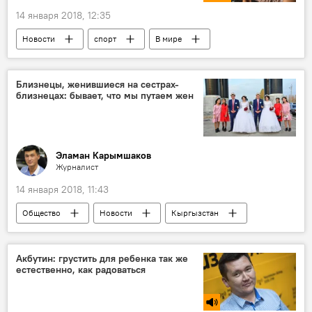
14 января 2018, 12:35
Новости
спорт
В мире
Мультимедиа
фото
хоккей
календарь
Россия
Близнецы, женившиеся на сестрах-
близнецах: бывает, что мы путаем жен
Эламан Карымшаков
Журналист
14 января 2018, 11:43
Общество
Новости
Кыргызстан
Джалал-Абадская область
близнецы
женитьба
бракосочетание
Акбутин: грустить для ребенка так же
естественно, как радоваться