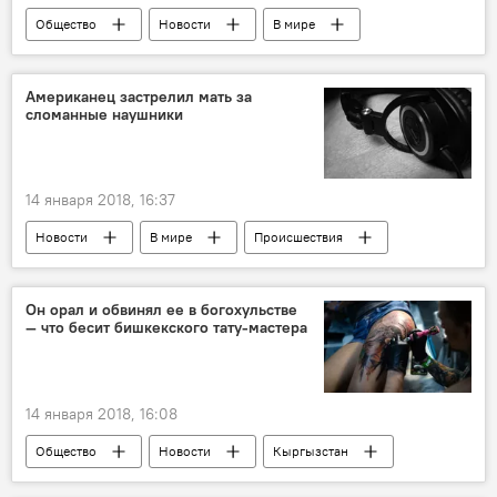
Общество
Новости
В мире
"Звездные войны"
музыка
ковер
Американец застрелил мать за
сломанные наушники
14 января 2018, 16:37
Новости
В мире
Происшествия
США
убийство
мать
сын
наушники
Он орал и обвинял ее в богохульстве
— что бесит бишкекского тату-мастера
14 января 2018, 16:08
Общество
Новости
Кыргызстан
Что выводит кыргызстанцев из себя
работа