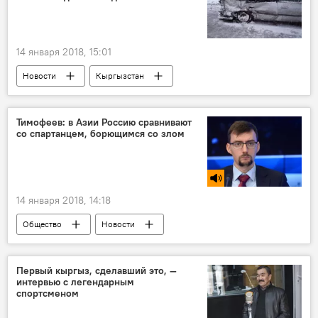
14 января 2018, 15:01
Новости
Кыргызстан
Происшествия
автодорога
камнепад
Тимофеев: в Азии Россию сравнивают
со спартанцем, борющимся со злом
ДТП в Кыргызстане с начала 2018 года
14 января 2018, 14:18
Общество
Новости
Радио Sputnik Кыргызстан
герой
отношения
Россия
Азия
Первый кыргыз, сделавший это, —
интервью с легендарным
спортсменом