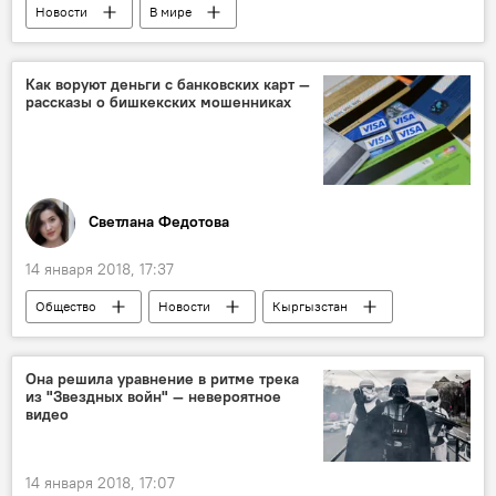
Новости
В мире
Радио Sputnik Кыргызстан
Медиавойны США и России
США
Как воруют деньги с банковских карт —
рассказы о бишкекских мошенниках
санкции
закон
свобода
Министерство юстиции КР
Светлана Федотова
14 января 2018, 17:37
Общество
Новости
Кыргызстан
Роман Кононов
Хакеры
кража
IT компании
взлом
Она решила уравнение в ритме трека
из "Звездных войн" — невероятное
видео
14 января 2018, 17:07