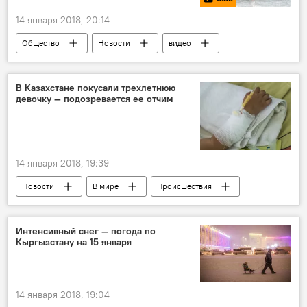
14 января 2018, 20:14
Общество
Новости
видео
В мире
Мультимедиа
Китай
талант
кунг-фу
В Казахстане покусали трехлетнюю
девочку — подозревается ее отчим
14 января 2018, 19:39
Новости
В мире
Происшествия
Азия
Казахстан
девочка
Укус
отчим
Интенсивный снег — погода по
Кыргызстану на 15 января
14 января 2018, 19:04