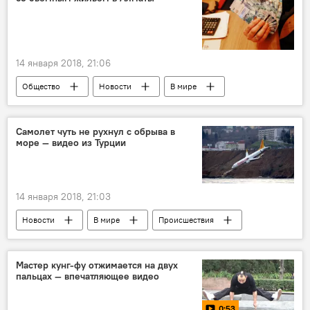
14 января 2018, 21:06
Общество
Новости
В мире
миграция
Азия
Казахстан
Алматы
подозреваемый
Самолет чуть не рухнул с обрыва в
море — видео из Турции
кыргызстанец
14 января 2018, 21:03
Новости
В мире
Происшествия
Турция
аэропорт
инцидент
борт
Мастер кунг-фу отжимается на двух
пальцах — впечатляющее видео
0:53