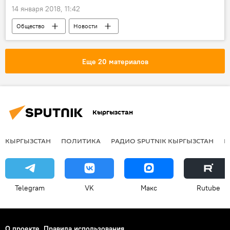
14 января 2018, 11:42
Общество
Новости
Радио Sputnik Кыргызстан
ребенок
мама
отношения
чувство
Еще 20 материалов
Психодром. Советы профессионального психолога
Кыргызстан
КЫРГЫЗСТАН
ПОЛИТИКА
РАДИО SPUTNIK КЫРГЫЗСТАН
Р
Telegram
VK
Макс
Rutube
О проекте
Правила использования