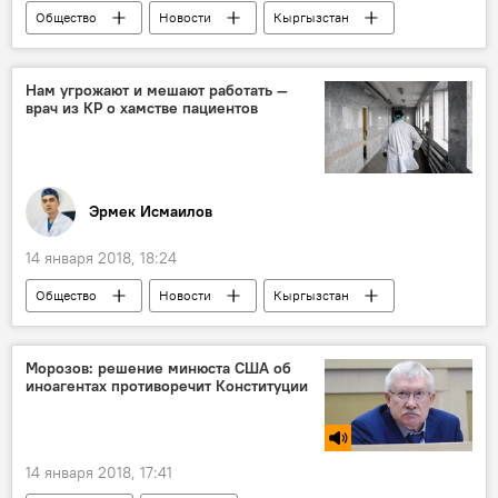
Общество
Новости
Кыргызстан
снег
прогноз погоды
погода в Кыргызстане
Нам угрожают и мешают работать —
врач из КР о хамстве пациентов
Эрмек Исмаилов
14 января 2018, 18:24
Общество
Новости
Кыргызстан
Колумнисты
врач
пациент
больница
Морозов: решение минюста США об
иноагентах противоречит Конституции
14 января 2018, 17:41