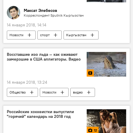
Максат Элебесов
Корреспондент Sputnik Кыргызстан
14 января 2018, 14:14
Новости
спорт
Кыргызстан
Общество
Иссык-Куль
Ахмед Анарбаев
Олимпийские игры
Восставшие изо льда — как оживают
замерзшие в США аллигаторы. Видео
плавание
карьера
14 января 2018, 13:24
Общество
Новости
видео
В мире
Мультимедиа
США
таяние
аллигатор
Российские хоккеистки выпустили
"горячий" календарь на 2018 год
12