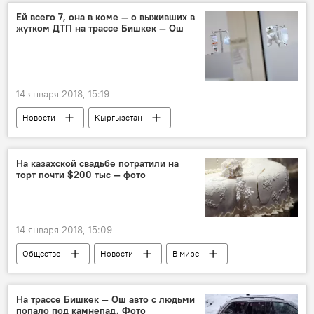
татуировка
профессия
мастер
Ей всего 7, она в коме — о выживших в
жутком ДТП на трассе Бишкек — Ош
14 января 2018, 15:19
Новости
Кыргызстан
Происшествия
ДТП
авария
трагедия
На казахской свадьбе потратили на
торт почти $200 тыс — фото
ДТП в Кыргызстане с начала 2018 года
14 января 2018, 15:09
Общество
Новости
В мире
Азия
Казахстан
Шымкент
торты
На трассе Бишкек — Ош авто с людьми
попало под камнепад. Фото