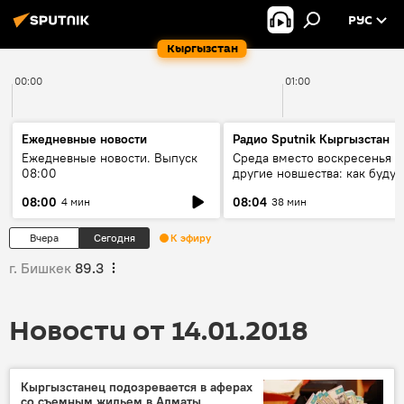
РУС
Кыргызстан
00:00
01:00
Ежедневные новости
Радио Sputnik Кыргызстан
Ежедневные новости. Выпуск
Среда вместо воскресенья и
08:00
другие новшества: как будут
проходить выборы в КР?
08:00
08:04
4 мин
38 мин
Вчера
Сегодня
К эфиру
г. Бишкек
89.3
Новости от 14.01.2018
Кыргызстанец подозревается в аферах
со съемным жильем в Алматы