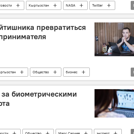
овости
Кыргызстан
NASA
Twitter
форум
встреча
айтишника превратиться
дпринимателя
ргызстан
Общество
бизнес
ист
: за биометрическими
ота
вости
Общество
Марс Сариев
эксперт