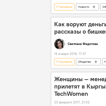
IT компании
Новости
Об
Аналитика
Мнение
Коронавирус - 2020
Как воруют деньги
рассказы о бишк
Светлана Федотова
14 января 2018, 17:37
IT компании
Общество
Н
Хакеры
кража
взл
Женщины — менед
прилетят в Кыргы
TechWomen
23 февраля 2017, 21:02