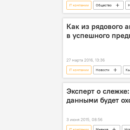
IT компании
Общество
Н
TechWomen
технологии
Как из рядового 
в успешного пре
27 марта 2016, 13:36
IT компании
Новости
Кы
предприниматель
программ
Эксперт о слежке
данными будет ох
3 июня 2015, 08:56
IT компании
Мнение
Но