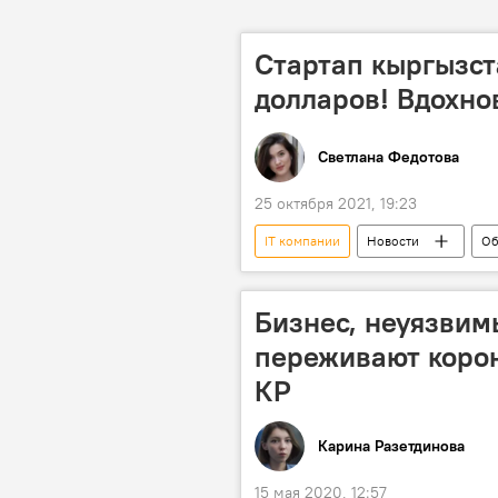
Стартап кыргызст
долларов! Вдохн
Светлана Федотова
25 октября 2021, 19:23
IT компании
Новости
Об
миллион
детский дом
Бизнес, неуязвим
переживают корон
КР
Карина Разетдинова
15 мая 2020, 12:57