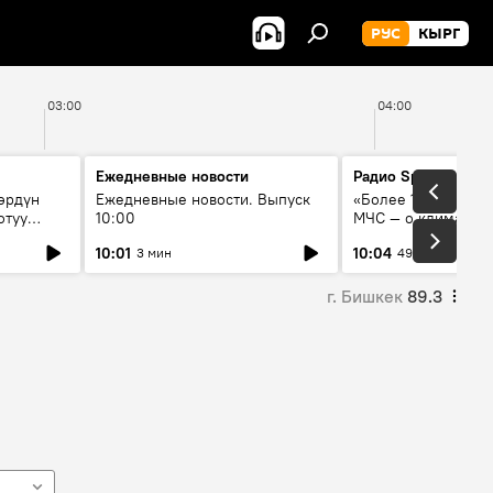
РУС
КЫРГ
03:00
04:00
Ежедневные новости
Радио Sputnik Кыр
өрдүн
Ежедневные новости. Выпуск
«Более 1200 сёл в 
отуу
10:00
МЧС — о климате, 
системе оповещен
10:01
10:04
3 мин
49 мин
населения
г. Бишкек
89.3