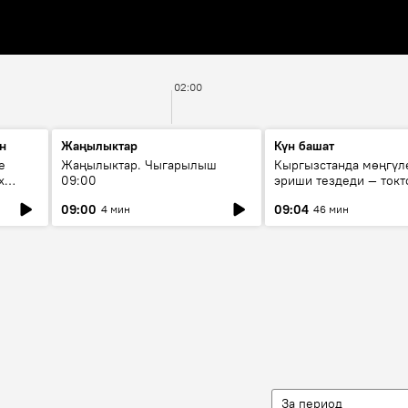
02:00
н
Жаңылыктар
Күн башат
е
Жаңылыктар. Чыгарылыш
Кыргызстанда мөңгүл
х
09:00
эриши тездеди — токт
мүмкүн эмеспи?
09:00
09:04
4 мин
46 мин
За период