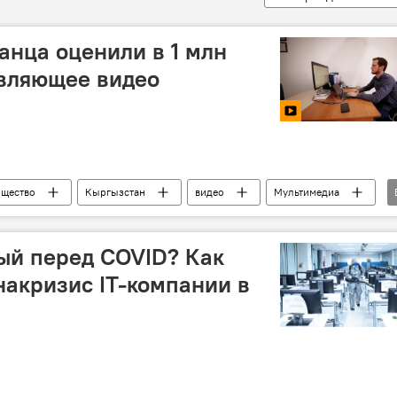
анца оценили в 1 млн
овляющее видео
щество
Кыргызстан
видео
Мультимедиа
успех
предприниматель
Новости Киргизии
ый перед COVID? Как
акризис IT-компании в