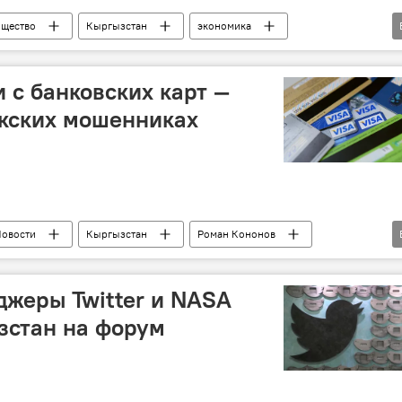
щество
Кыргызстан
экономика
IT
технологии
бизнес
коронавирус
 с банковских карт —
екских мошенниках
овости
Кыргызстан
Роман Кононов
ом
жеры Twitter и NASA
зстан на форум