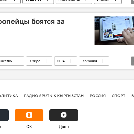
информация
опейцы боятся за
щество
В мире
США
Германия
ICM Research
безопасность
АНБ
ОЛИТИКА
РАДИО SPUTNIK КЫРГЫЗСТАН
РОССИЯ
СПОРТ
e
OK
Дзен