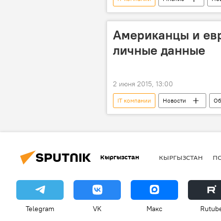
биометрика
слежка
Американцы и евр
личные данные
2 июня 2015, 13:00
IT компании
Новости
Об
Франция
Великобритания
Sputnik.Мнения
Опрос
Кыргызстан
КЫРГЫЗСТАН
П
Telegram
VK
Макс
Rutub