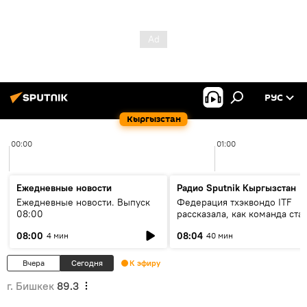
РУС
Кыргызстан
00:00
01:00
Ежедневные новости
Радио Sputnik Кыргызстан
Ежедневные новости. Выпуск
Федерация тхэквондо ITF
08:00
рассказала, как команда ста
жертвой мошенников
08:00
08:04
4 мин
40 мин
Вчера
Сегодня
К эфиру
г. Бишкек
89.3