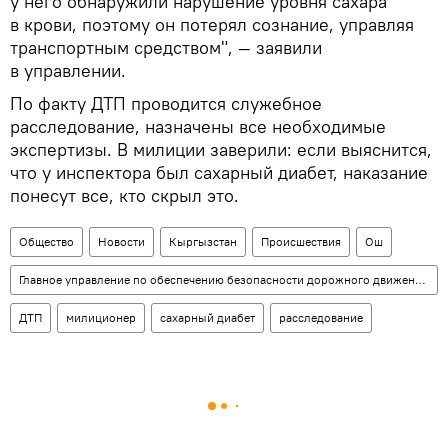
у него обнаружили нарушение уровня сахара
в крови, поэтому он потерял сознание, управляя
транспортным средством", — заявили
в управлении.
По факту ДТП проводится служебное
расследование, назначены все необходимые
экспертизы. В милиции заверили: если выяснится,
что у инспектора был сахарный диабет, наказание
понесут все, кто скрыл это.
Общество
Новости
Кыргызстан
Происшествия
Ош
Главное управление по обеспечению безопасности дорожного движения (ГУОБДД)
ДТП
милиционер
сахарный диабет
расследование