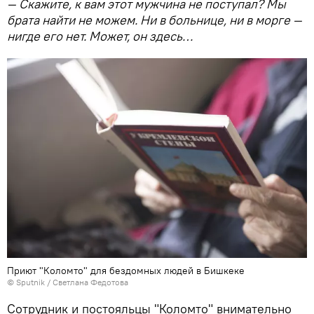
— Скажите, к вам этот мужчина не поступал? Мы
брата найти не можем. Ни в больнице, ни в морге —
нигде его нет. Может, он здесь…
Приют "Коломто" для бездомных людей в Бишкеке
©
Sputnik
/ Светлана Федотова
Сотрудник и постояльцы "Коломто" внимательно