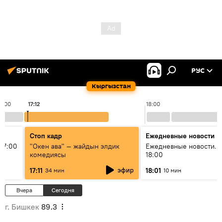
РУС
Кыргызстан
17:00
17:12
18:00
Стоп кадр
Ежедневные новости
17:00
"Окен ава" — жайдын элдик
Ежедневные новости. 
комедиясы
18:00
эфир
17:11
18:01
34 мин
10 мин
Вчера
Сегодня
г. Бишкек
89.3