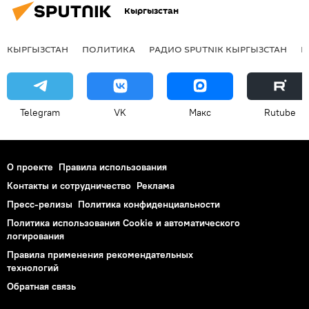
Кыргызстан
КЫРГЫЗСТАН
ПОЛИТИКА
РАДИО SPUTNIK КЫРГЫЗСТАН
Р
Telegram
VK
Макс
Rutube
О проекте
Правила использования
Контакты и сотрудничество
Реклама
Пресс-релизы
Политика конфиденциальности
Политика использования Cookie и автоматического
логирования
Правила применения рекомендательных
технологий
Обратная связь