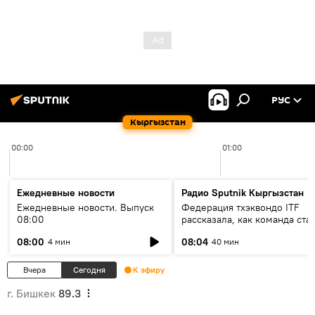
РУС
Кыргызстан
00:00
01:00
Ежедневные новости
Радио Sputnik Кыргызстан
Ежедневные новости. Выпуск
Федерация тхэквондо ITF
08:00
рассказала, как команда ста
жертвой мошенников
08:00
08:04
4 мин
40 мин
Вчера
Сегодня
К эфиру
г. Бишкек
89.3