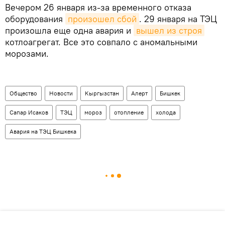
Вечером 26 января из-за временного отказа
оборудования
произошел сбой
. 29 января на ТЭЦ
произошла еще одна авария и
вышел из строя
котлоагрегат. Все это совпало с аномальными
морозами.
Общество
Новости
Кыргызстан
Aлерт
Бишкек
Сапар Исаков
ТЭЦ
мороз
отопление
холода
Авария на ТЭЦ Бишкека