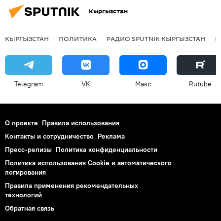
Кыргызстан
КЫРГЫЗСТАН
ПОЛИТИКА
РАДИО SPUTNIK КЫРГЫЗСТАН
Р
Telegram
VK
Макс
Rutube
О проекте
Правила использования
Контакты и сотрудничество
Реклама
Пресс-релизы
Политика конфиденциальности
Политика использования Cookie и автоматического
логирования
Правила применения рекомендательных
технологий
Обратная связь