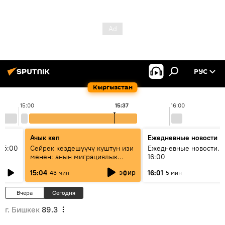
РУС
Кыргызстан
15:00
15:37
16:00
Ачык кеп
Ежедневные новости
15:00
Сейрек кездешүүчү куштун изи
Ежедневные новости. 
менен: анын миграциялык
16:00
жолу эмнеден кабар берет?
эфир
15:04
16:01
43 мин
5 мин
Вчера
Сегодня
г. Бишкек
89.3