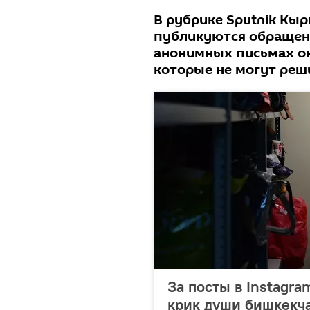
В рубрике Sputnik Кыр
публикуются обращени
анонимных письмах он
которые не могут реш
За посты в Instagr
крик души бишкекч