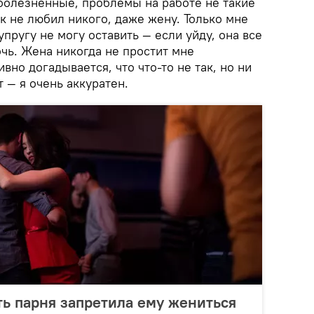
болезненные, проблемы на работе не такие
ак не любил никого, даже жену. Только мне
упругу не могу оставить — если уйду, она все
очь. Жена никогда не простит мне
вно догадывается, что что-то не так, но ни
т — я очень аккуратен.
ать парня запретила ему жениться