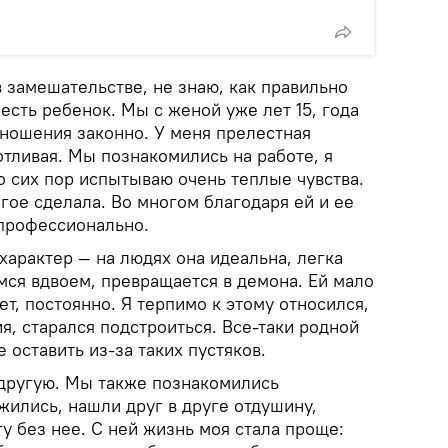
в замешательстве, не знаю, как правильно
 есть ребенок. Мы с женой уже лет 15, года
ношения законно. У меня прелестная
ботливая. Мы познакомились на работе, я
о сих пор испытываю очень теплые чувства.
гое сделала. Во многом благодаря ей и ее
 профессионально.
арактер — на людях она идеальна, легка
емся вдвоем, превращается в демона. Ей мало
ет, постоянно. Я терпимо к этому относился,
я, старался подстроиться. Все-таки родной
е оставить из-за таких пустяков.
 другую. Мы также познакомились
жились, нашли друг в друге отдушину,
гу без нее. С ней жизнь моя стала проще: