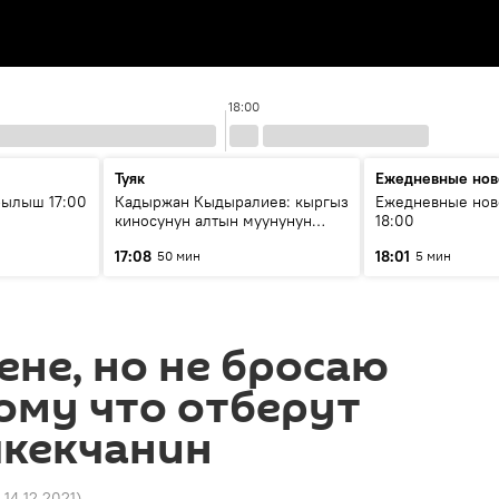
18:00
Туяк
Ежедневные нов
рылыш 17:00
Кадыржан Кыдыралиев: кыргыз
Ежедневные нов
киносунун алтын муунунун
18:00
өкүлү
17:08
18:01
50 мин
5 мин
не, но не бросаю
ому что отберут
шкекчанин
 14.12.2021
)