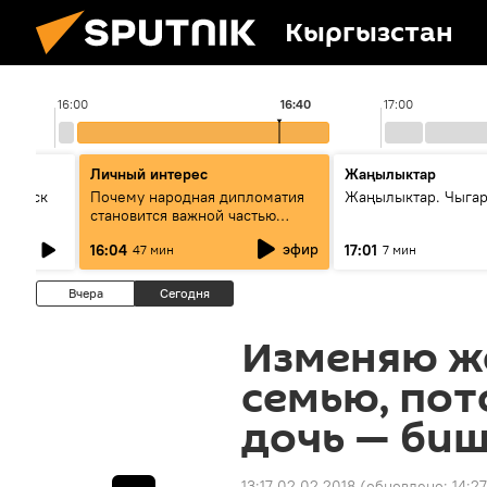
Кыргызстан
16:00
16:40
17:00
Личный интерес
Жаңылыктар
Выпуск
Почему народная дипломатия
Жаңылыктар. Чыга
становится важной частью
международного
эфир
16:04
17:01
47 мин
7 мин
сотрудничества
Вчера
Сегодня
Изменяю же
семью, пот
дочь — би
13:17 02.02.2018
(обновлено:
14:27