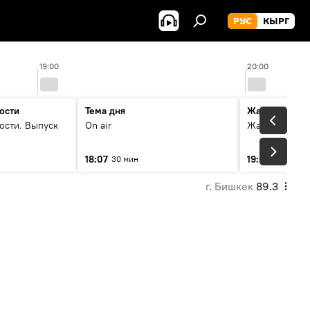
РУС
КЫРГ
19:00
20:00
ости
Тема дня
Жаңылыктар
ости. Выпуск
On air
Жаңылыктар.
18:07
19:01
30 мин
5 мин
г. Бишкек
89.3