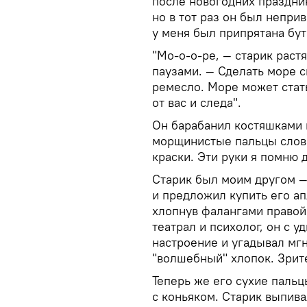
после новогодних праздник
но в тот раз он был непри
у меня был припрятана бу
"Мо-о-о-ре, — старик раст
паузами. — Сделать море с
ремесло. Море может стат
от вас и следа".
Он барабанил костяшками п
морщинистые пальцы словн
краски. Эти руки я помню д
Старик был моим другом — 
и предложил купить его а
хлопнув фалангами правой
театрал и психолог, он с у
настроение и угадывал мгн
"волшебный" хлопок. Зрит
Теперь же его сухие пальц
с коньяком. Старик выпива