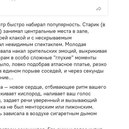
р быстро набирал популярность. Старик (в
м) занимал центральные места в зале,
воей клакой и с нескрываемым
ал невидимым спектаклем. Молодая
ала накал зрительских эмоций, выкрикивая
терам в особо сложные "глухие" моменты
ло, ловко подобрав атласное платье, резко
 в едином порыве соседей, и через секунды
ание…
а — новое сердце, отбивающее ритм вашего
кивает кислород, наливает ваш голос
, задает речи уверенный и вызывающий
ика не был менторским или пижонским.
чь зависала в воздухе сигаретным дымом