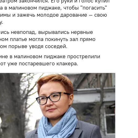
еатром закончился. Его руки и голос купил
а в малиновом пиджаке, чтобы "погасить"
римы и зажечь молодое дарование — свою
у.
лись невпопад, вырывались нервные
ном платье могла покинуть зал прямо
ном порыве уводя соседей.
ине в малиновом пиджаке прострелили
 от уже постаревшего клакера.