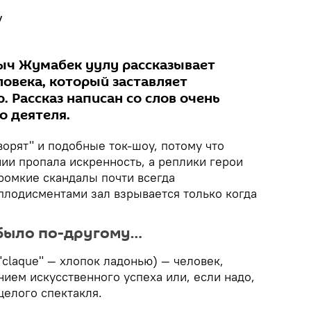
у
ыч Жумабек уулу рассказывает
ловека, который заставляет
. Рассказ написан со слов очень
о деятеля.
ворят" и подобные ток-шоу, потому что
ии пропала искренность, а реплики герои
ромкие скандалы почти всегда
плодисментами зал взрывается только когда
е было по-другому…
 "claque" — хлопок ладонью) — человек,
ием искусственного успеха или, если надо,
целого спектакля.