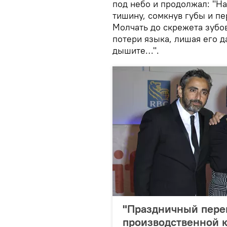
под небо и продолжал: "На
тишину, сомкнув губы и п
Молчать до скрежета зубов
потери языка, лишая его 
дышите…".
"Праздничный переп
производственной 