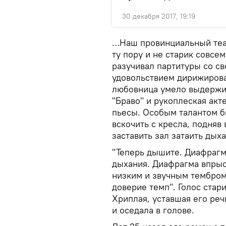
30 декабря 2017, 19:19
…Наш провинциальный теат
ту пору и не старик совсе
разучивал партитуры со с
удовольствием дирижиров
любовница умело выдержив
"Браво" и рукоплеская ак
пьесы. Особым талантом бы
вскочить с кресла, подняв
заставить зал затаить дых
"Теперь дышите. Диафрагм
дыхания. Диафрагма впрыс
низким и звучным тембром
доверие темп". Голос стар
Хриплая, уставшая его ре
и оседала в голове.