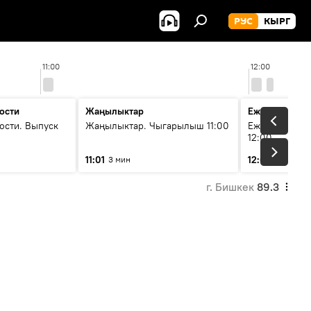
РУС
КЫРГ
11:00
12:00
ости
Жаңылыктар
Ежедневные 
ости. Выпуск
Жаңылыктар. Чыгарылыш 11:00
Ежедневные н
12:00
11:01
12:01
3 мин
3 мин
г. Бишкек
89.3