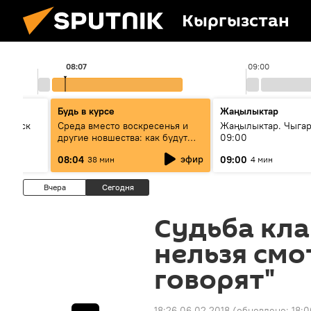
Кыргызстан
08:07
09:00
Будь в курсе
Жаңылыктар
Выпуск
Среда вместо воскресенья и
Жаңылыктар. Чыга
другие новшества: как будут
09:00
проходить выборы в КР?
эфир
08:04
09:00
38 мин
4 мин
Вчера
Сегодня
Судьба кла
нельзя смо
говорят"
18:26 06.02.2018
(обновлено:
18:0