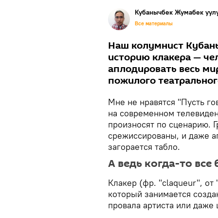
Кубанычбек Жумабек уул
Все материалы
Наш колумнист Кубан
историю клакера — че
аплодировать весь мир
пожилого театральног
Мне не нравятся "Пусть го
на современном телевиден
произносят по сценарию. Г
срежиссированы, и даже а
загорается табло.
А ведь когда-то вс
Клакер (фр. "claqueur", от
который занимается создан
провала артиста или даже 