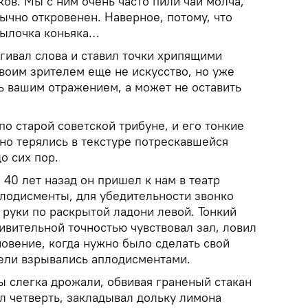
ов. Мы с ним очень часто пили чай молча,
вычно откровенен. Наверное, потому, что
тылочка коньяка…
ягивал слова и ставил точки хрипящими
воим зрителем еще не искусство, но уже
ь вашим отражением, а может не оставить
о старой советской трибуне, и его тонкие
о терялись в текстуре потрескавшейся
о сих пор.
40 лет назад он пришел к нам в театр
плодисменты, для убедительности звонко
 руки по раскрытой ладони левой. Тонкий
дивительной точностью чувствовал зал, ловил
овение, когда нужно было сделать свой
ели взрывались аплодисментами.
ы слегка дрожали, обвивая граненый стакан
л четверть, закладывал дольку лимона