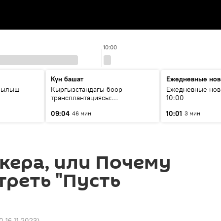
10:00
Күн башат
Ежедневные нов
рылыш
Кыргызстандагы боор
Ежедневные нов
трансплантациясы:
10:00
жетишкендиктер жана өнүгүү
09:04
10:01
46 мин
3 мин
келечеги
кера, или Почему
треть "Пусть
0 16.11.2023
)