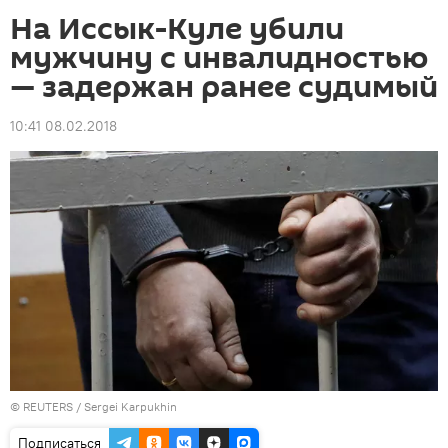
На Иссык-Куле убили
мужчину с инвалидностью
— задержан ранее судимый
10:41 08.02.2018
©
REUTERS
/ Sergei Karpukhin
Подписаться