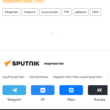
изменить свой ПИН.
Общество
Новости
Кыргызстан
ГРС
ребенок
ПИН
Кыргызстан
КЫРГЫЗСТАН
ПОЛИТИКА
РАДИО SPUTNIK КЫРГЫЗСТАН
Р
Telegram
VK
Макс
Rutube