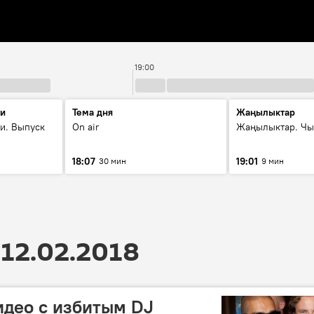
19:00
ти
Тема дня
Жаңылыктар
и. Выпуск
On air
Жаңылыктар. Чы
18:07
19:01
30 мин
9 мин
12.02.2018
идео с избитым DJ