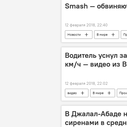
Smash — обвиняют
12 февраля 2018, 22:40
Новости
В мире
П
Водитель уснул за
км/ч — видео из 
12 февраля 2018, 22:02
видео
В мире
Прои
Венгрия
ДТП
виде
В Джалал-Абаде н
сиренами в сред