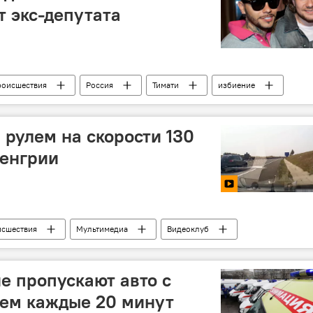
 экс-депутата
роисшествия
Россия
Тимати
избиение
 рулем на скорости 130
Венгрии
сшествия
Мультимедиа
Видеоклуб
орегистратор
е пропускают авто с
нем каждые 20 минут