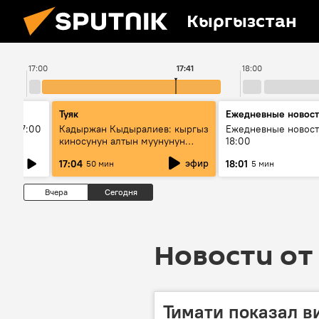
Кыргызстан
17:00
17:41
18:00
Туяк
Ежедневные новос
ыш 17:00
Кадыржан Кыдыралиев: кыргыз
Ежедневные новост
киносунун алтын муунунун
18:00
өкүлү
эфир
17:04
18:01
50 мин
5 мин
Вчера
Сегодня
Новости от 
Тимати показал в