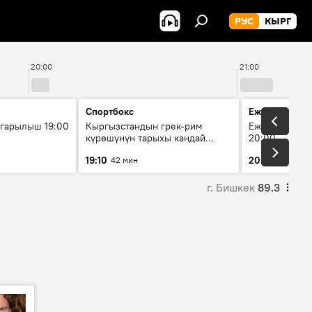
РУС
КЫРГ
20:00
21:00
Спортбокс
Ежедневные 
гарылыш 19:00
Кыргызстандын грек-рим
Ежедневные н
күрөшүнүн тарыхы кандай
20:00
башталган?
19:10
20:01
42 мин
5 мин
г. Бишкек
89.3