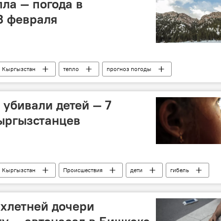
пла — погода в
3 февраля
Кыргызстан
тепло
прогноз погоды
 убивали детей — 7
ыргызстанцев
Кыргызстан
Происшествия
дети
гибель
ухлетней дочери