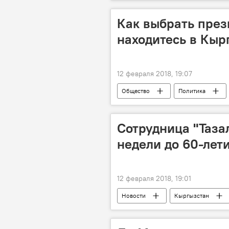
авто
налоги
эколо
Как выбрать през
находитесь в Кыр
12 февраля 2018, 19:07
Общество
Политика
Инфографика
Мультимедиа
избирательный участок
Выб
Сотрудница "Таза
недели до 60-лет
12 февраля 2018, 19:01
Новости
Кыргызстан
автонаезд
ДТП
ДТП