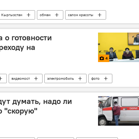
Кыргызстан
обман
салон красоты
 о готовности
реходу на
4
видеомост
электромобиль
фото
ут думать, надо ли
 "скорую"