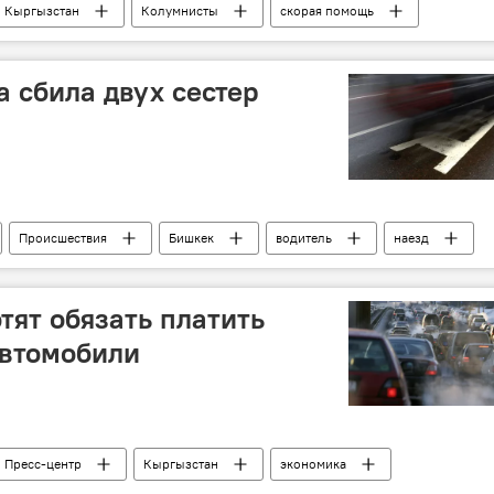
Кыргызстан
Колумнисты
скорая помощь
 сбила двух сестер
Происшествия
Бишкек
водитель
наезд
с начала 2018 года
тят обязать платить
автомобили
Пресс-центр
Кыргызстан
экономика