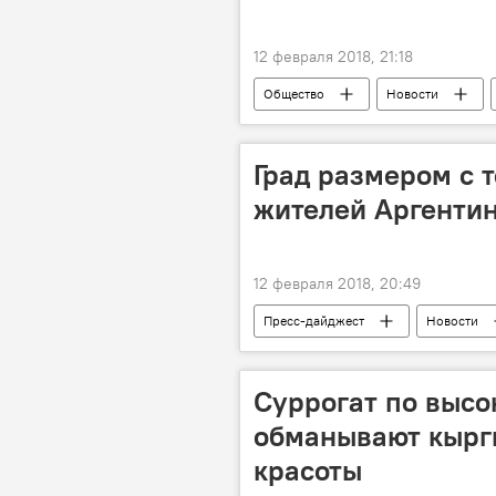
12 февраля 2018, 21:18
Общество
Новости
Главное управление по обеспечению
рейд
Град размером с 
жителей Аргенти
12 февраля 2018, 20:49
Пресс-дайджест
Новости
природа
град
явл
Суррогат по высо
обманывают кыргы
красоты