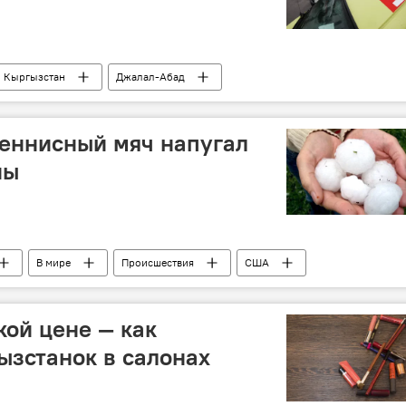
Кыргызстан
Джалал-Абад
 безопасности дорожного движения (ГУОБДД)
штраф
теннисный мяч напугал
ны
В мире
Происшествия
США
ение
кой цене — как
зстанок в салонах