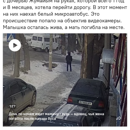
с дочерью Жумайым на руках, которой всего 1 год
и 8 месяцев, хотела перейти дорогу. В этот момент
на них наехал белый микроавтобус. Это
происшествие попало на объектив видеокамеры.
Малышка осталась жива, а мать погибла на месте.
Воспроизвести
видео
1:27
Дочь по ночам ищет мамину грудь — вдовец, чья жена
погибла после наезда буса