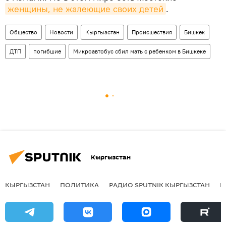
женщины, не жалеющие своих детей
.
Общество
Новости
Кыргызстан
Происшествия
Бишкек
ДТП
погибшие
Микроавтобус сбил мать с ребенком в Бишкеке
Кыргызстан
КЫРГЫЗСТАН
ПОЛИТИКА
РАДИО SPUTNIK КЫРГЫЗСТАН
Р