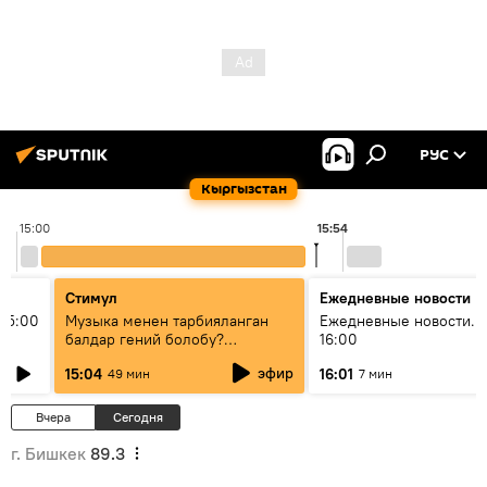
РУС
Кыргызстан
15:00
15:54
Стимул
Ежедневные новости
15:00
Музыка менен тарбияланган
Ежедневные новости. 
балдар гений болобу?
16:00
Кыргыздын жашоосунда
эфир
15:04
16:01
49 мин
7 мин
музыканын орду
Вчера
Сегодня
г. Бишкек
89.3