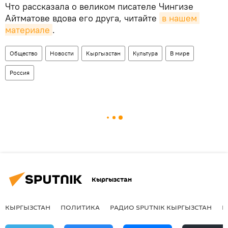
Что рассказала о великом писателе Чингизе
Айтматове вдова его друга, читайте
в нашем 
материале
.
Общество
Новости
Кыргызстан
Культура
В мире
Россия
Кыргызстан
КЫРГЫЗСТАН
ПОЛИТИКА
РАДИО SPUTNIK КЫРГЫЗСТАН
Р