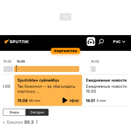
РУС
Кыргызстан
15:00
15:09
16:00
Sputnikteн сүйлөйбүз
Ежедневные новости
15:00
Так божомол — өз убагындагы
Ежедневные новости. 
коргонуу:
16:00
гидрометеорологиялык кызмат
эфир
15:08
16:01
45 мин
3 мин
кантип өркүндөтүлүүдө
Вчера
Сегодня
г. Бишкек
89.3