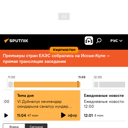
РУС
Кыргызстан
Премьеры стран ЕАЭС собрались на Иссык-Куле —
прямая трансляция заседания
11:00
11:49
12:00
Тема дня
Ежедневные новости
11:00
VI Дүйнөлүк көчмөндөр
Ежедневные новости. 
оюндарына саналуу күндөр
12:00
калды: даярдык иштери кайсы
эфир
11:04
12:01
47 мин
3 мин
этапка жетти?
Вчера
Сегодня