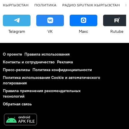
КЫРГЫЗСТАН
ПОЛИТИКА
РАДИО SPUTNIK КЫРГЫЗСТАН
Р
Telegram
VK
Макс
Rutube
О проекте
Правила использования
Контакты и сотрудничество
Реклама
Пресс-релизы
Политика конфиденциальности
Политика использования Cookie и автоматического
логирования
Правила применения рекомендательных
технологий
Обратная связь