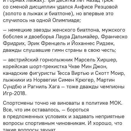
со сменой дисциплин удался Анфисе Резцовой
(золото в лыжах и биатлоне), но впервые это
случилось на одной Олимпиаде;
— немецкие звезды женского биатлона, мужского
бобслея и двоеборья Лаура Дальмайер, Франческо
Фридрих, Эрик Френцель и Йоханнес Ридзек,
дважды слушавшие гимн страны в свою честь;
— австрийский горнолыжник Марсель Хиршер,
корейская шорт-трекистка Чхве Мин Джон,
канадские фигуристы Тесса Виртью и Скотт Моир,
лыжники из Норвегии Симен Крюгер, Мартин
Сундбю и Рагниль Хага — тоже дважды чемпионы
Игр-2018.
Спортсмены точно не виноваты в политике МОК.
Все, что им оставалось, — бороться
в предложенных условиях и задавать неприятные
вопросы спортивным чиновникам. И хорошо, что
такие вопросы звучат.