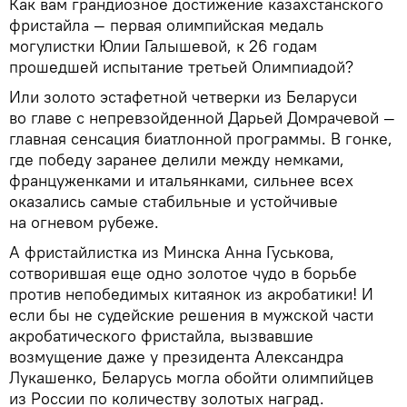
Как вам грандиозное достижение казахстанского
фристайла — первая олимпийская медаль
могулистки Юлии Галышевой, к 26 годам
прошедшей испытание третьей Олимпиадой?
Или золото эстафетной четверки из Беларуси
во главе с непревзойденной Дарьей Домрачевой —
главная сенсация биатлонной программы. В гонке,
где победу заранее делили между немками,
француженками и итальянками, сильнее всех
оказались самые стабильные и устойчивые
на огневом рубеже.
А фристайлистка из Минска Анна Гуськова,
сотворившая еще одно золотое чудо в борьбе
против непобедимых китаянок из акробатики! И
если бы не судейские решения в мужской части
акробатического фристайла, вызвавшие
возмущение даже у президента Александра
Лукашенко, Беларусь могла обойти олимпийцев
из России по количеству золотых наград.