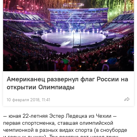
Американец развернул флаг России на
открытии Олимпиады
10 февраля 2018, 11:41
— юная 22-летняя Эстер Ледецка из Чехии —
первая спортсменка, ставшая олимпийской
чемпионкой в разных видах спорта (в сноуборде
и горных лыжах). Три десятка лет назад трюк