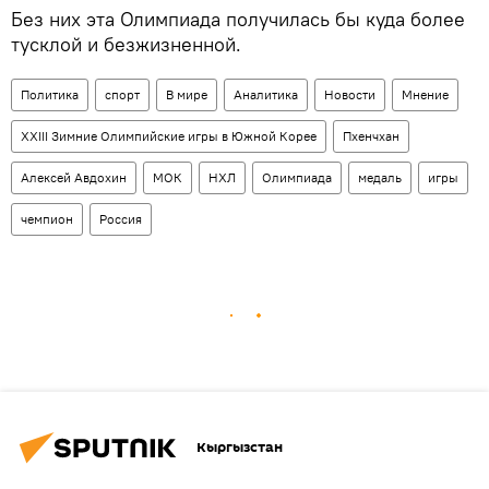
Без них эта Олимпиада получилась бы куда более
тусклой и безжизненной.
Политика
спорт
В мире
Аналитика
Новости
Мнение
XXIII Зимние Олимпийские игры в Южной Корее
Пхенчхан
Алексей Авдохин
МОК
НХЛ
Олимпиада
медаль
игры
чемпион
Россия
Кыргызстан