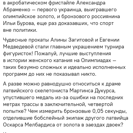
в акробатическом фристайле Александра
Абраменко — первого украинца, выигравшего
олимпийское золото, и бронзового россиянина
Ильи Бурова, еще раз доказавших, что спорт
вне политики.
Чудесные прокаты Алины Загитовой и Евгении
Медведевой стали главным украшением турнира
фигуристок! Пожалуй, лучшие выступления
в истории женского катания на Олимпиадах —
таких безумно сложных и идеально исполненных
программ до них не показывал никто.
А разве можно равнодушно относиться к драме
латвийского скелетониста Мартинса Дукурса,
упустившего медаль из-за ошибки на последних
метрах трассы в заключительной, четвертой
попытке? Чем измерить бронзовые 0,05 секунды,
отделившие бобслейный экипаж другого латвийца
Оскарса Мелбардиса от золота в заездах двоек?