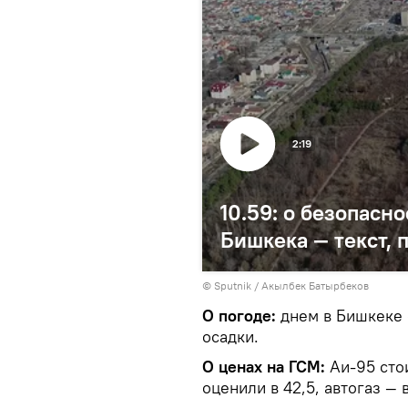
2:19
10.59: о безопасн
Бишкека — текст, 
©
Sputnik / Акылбек Батырбеков
О погоде:
днем в Бишкеке 
осадки.
О ценах на ГСМ:
Аи-95 стои
оценили в 42,5, автогаз — в