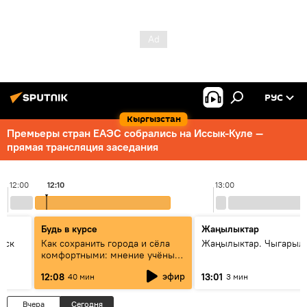
РУС
Кыргызстан
Премьеры стран ЕАЭС собрались на Иссык-Куле —
прямая трансляция заседания
12:00
12:10
13:00
Будь в курсе
Жаңылыктар
уск
Как сохранить города и сёла
Жаңылыктар. Чыгарыл
комфортными: мнение учёных
Евразии
эфир
12:08
13:01
40 мин
3 мин
Вчера
Сегодня