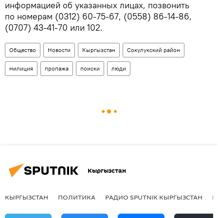
информацией об указанных лицах, позвонить
по номерам (0312) 60-75-67, (0558) 86-14-86,
(0707) 43-41-70 или 102.
Общество
Новости
Кыргызстан
Сокулукский район
милиция
пропажа
поиски
люди
Кыргызстан
КЫРГЫЗСТАН
ПОЛИТИКА
РАДИО SPUTNIK КЫРГЫЗСТАН
Р