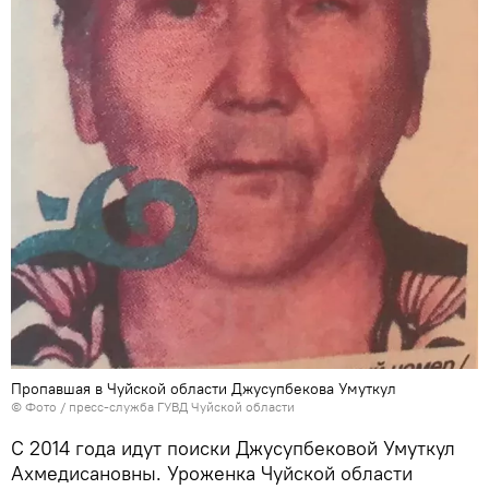
Пропавшая в Чуйской области Джусупбекова Умуткул
© Фото / пресс-служба ГУВД Чуйской области
С 2014 года идут поиски Джусупбековой Умуткул
Ахмедисановны. Уроженка Чуйской области