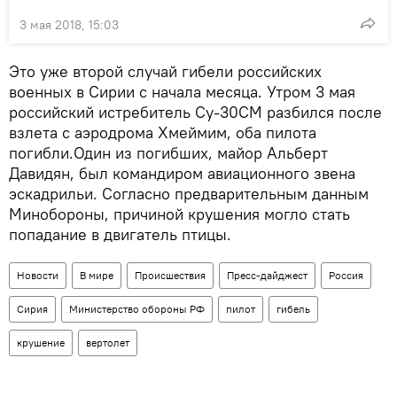
3 мая 2018, 15:03
Это уже второй случай гибели российских
военных в Сирии с начала месяца. Утром 3 мая
российский истребитель Су-30СМ разбился после
взлета с аэродрома Хмеймим, оба пилота
погибли.Один из погибших, майор Альберт
Давидян, был командиром авиационного звена
эскадрильи. Согласно предварительным данным
Минобороны, причиной крушения могло стать
попадание в двигатель птицы.
Новости
В мире
Происшествия
Пресс-дайджест
Россия
Сирия
Министерство обороны РФ
пилот
гибель
крушение
вертолет