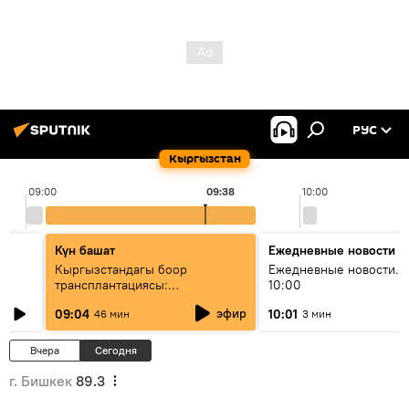
РУС
Кыргызстан
09:00
09:38
10:00
Күн башат
Ежедневные новости
Кыргызстандагы боор
Ежедневные новости. 
трансплантациясы:
10:00
жетишкендиктер жана өнүгүү
эфир
09:04
10:01
46 мин
3 мин
келечеги
Вчера
Сегодня
г. Бишкек
89.3