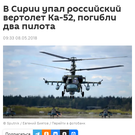
В Сирии упал российский
вертолет Ка-52, погибли
два пилота
09:33 08.05.2018
©
Sputnik
/ Евгений Биятов
/
Перейти в фотобанк
Подписаться