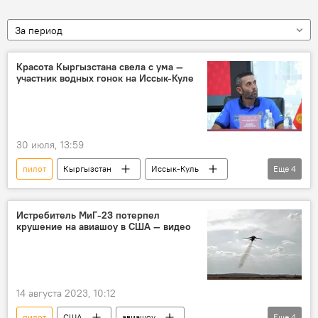
За период
Красота Кыргызстана свела с ума —
участник водных гонок на Иссык-Куле
30 июля, 13:59
пилот
Кыргызстан
Иссык-Куль
Еще
4
гонки
чемпионат
Формула-1 на воде
природа
Истребитель МиГ-23 потерпел
крушение на авиашоу в США — видео
14 августа 2023, 10:12
пилот
США
авиашоу
Еще
4