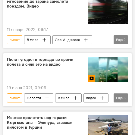
мгновение до тарана самолета
поездом. Видео
11 января 2022, 09:17
пилот
В мире
Лос-Анджелес
Еще
2
самолет
поезд
Пилот угодил в торнадо во время
полета и снял это на видео
19 июня 2021, 09:06
пилот
Новости
В мире
видео
Еще
5
Мультимедиа
Происшествия
торнадо
полет
самолет
Мечтаю пролететь над горами
Кыргызстана — Эльнура, ставшая
пилотом в Турции