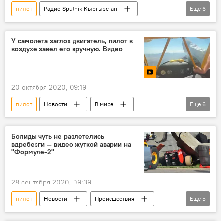
пилот
Радио Sputnik Кыргызстан
Еще
6
Общество
Кыргызстан
самолет
полет
авиадиспетчер
У самолета заглох двигатель, пилот в
воздухе завел его вручную. Видео
воздушное судно
20 октября 2020, 09:19
пилот
Новости
В мире
Еще
6
Происшествия
видео
Мультимедиа
США
самолет
Болиды чуть не разлетелись
вдребезги — видео жуткой аварии на
двигатель
"Формуле-2"
28 сентября 2020, 09:39
пилот
Новости
Происшествия
Еще
5
Россия
В мире
гонка