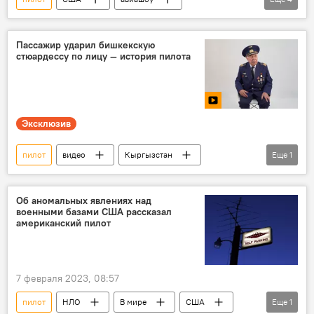
истребитель
крушение
пассажир
Мичиган
Пассажир ударил бишкекскую
стюардессу по лицу — история пилота
Эксклюзив
пилот
видео
Кыргызстан
Еще
1
летчик
Юрий Прозоров
Об аномальных явлениях над
военными базами США рассказал
американский пилот
7 февраля 2023, 08:57
пилот
НЛО
В мире
США
Еще
1