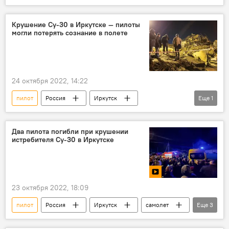
военная база
Крушение Су-30 в Иркутске — пилоты
могли потерять сознание в полете
24 октября 2022, 14:22
пилот
Россия
Иркутск
Еще
1
крушение
самолет
Два пилота погибли при крушении
истребителя Су-30 в Иркутске
23 октября 2022, 18:09
пилот
Россия
Иркутск
самолет
Еще
3
падение
гибель
видео