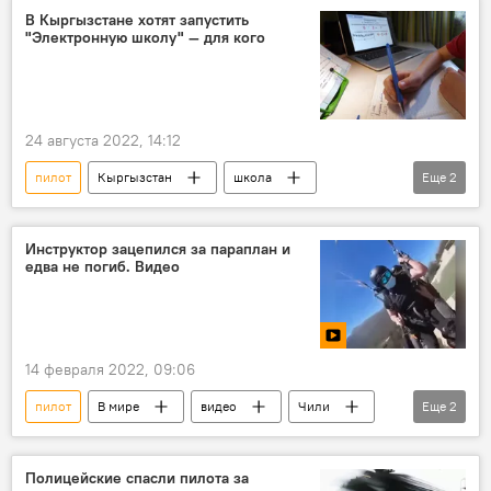
В Кыргызстане хотят запустить
"Электронную школу" — для кого
24 августа 2022, 14:12
пилот
Кыргызстан
школа
Еще
2
проект
Пресс-центр
Инструктор зацепился за параплан и
едва не погиб. Видео
14 февраля 2022, 09:06
пилот
В мире
видео
Чили
Еще
2
параплан
инструктор
Полицейские спасли пилота за