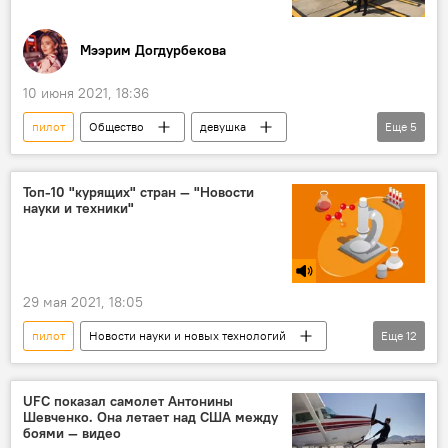
Мээрим Догдурбекова
10 июня 2021, 18:36
пилот
Общество
девушка
Еще
5
Турция
учеба
профессия
Эльнура Ураимова
Топ-10 "курящих" стран — "Новости
науки и техники"
Интересные истории кыргызстанцев за границей
Кыргызстан
29 мая 2021, 18:05
пилот
Новости науки и новых технологий
Еще
12
Радио Sputnik Кыргызстан
Общество
В мире
наука
страны
UFC показал самолет Антонины
Шевченко. Она летает над США между
курение
рейтинг
память
боями — видео