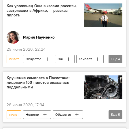
болид
авария
Как уроженец Оша вывозил россиян,
застрявших в Африке, — рассказ
пилота
Мария Науменко
29 июля 2020, 22:24
пилот
Общество
Ош
самолет
Еще
4
вывоз
операция
Кыргызстан
Россия
Крушение самолета в Пакистане:
лицензии 150 пилотов оказались
поддельными
26 июня 2020, 17:34
пилот
Новости
Общество
Еще
5
В мире
Происшествия
Пакистан