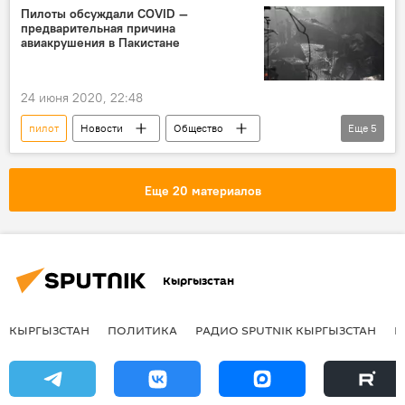
лицензия
подделка
Пилоты обсуждали COVID —
предварительная причина
авиакрушения в Пакистане
24 июня 2020, 22:48
пилот
Новости
Общество
Еще
5
В мире
Происшествия
Пакистан
авиакатастрофа
причина
Еще 20 материалов
Кыргызстан
КЫРГЫЗСТАН
ПОЛИТИКА
РАДИО SPUTNIK КЫРГЫЗСТАН
Р