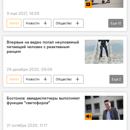
мозг
человек
борода
Новости
9 мая 2021, 14:09
пилот
Новости
Общество
Еще
10
В мире
видео
Мультимедиа
спорт
UFC
Антонина Шевченко
Впервые на видео попал неуловимый
летающий человек с реактивным
самолет
лицензия
сбой
ранцем
бой
29 декабря 2020, 09:06
пилот
Новости
Общество
Еще
2
В мире
Лос-Анджелес
Бостонов: авиадиспетчеры выполняют
функции "светофоров"
21 октября 2020, 11:17