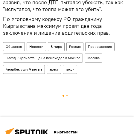
заявил, что после ДТП пытался убежать, так как
"испугался, что толпа может его убить".
По Уголовному кодексу РФ гражданину
Кыргызстана максимум грозят два года
заключения и лишение водительских прав.
Общество
Новости
В мире
Россия
Происшествия
Наезд кыргызстанца на пешеходов в Москве
Москва
Анарбек уулу Чынгыз
арест
такси
Кыргызстан