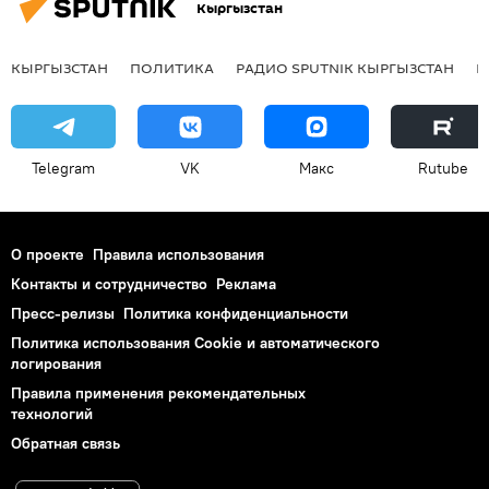
Кыргызстан
КЫРГЫЗСТАН
ПОЛИТИКА
РАДИО SPUTNIK КЫРГЫЗСТАН
Р
Telegram
VK
Макс
Rutube
О проекте
Правила использования
Контакты и сотрудничество
Реклама
Пресс-релизы
Политика конфиденциальности
Политика использования Cookie и автоматического
логирования
Правила применения рекомендательных
технологий
Обратная связь