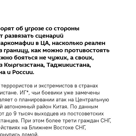
орят об угрозе со стороны
т развязать сценарий
аркомафии в ЦА, насколько реален
з границу, как можно противостоять
жно бояться не чужих, а своих,
з Кыргызстана, Таджикистана,
а и России.
 террористов и экстремистов в странах
истане. ИГ*, чьи боевики уже замечены
являет о планировании атак на Центральную
й автономный район Китая. По данным
ют до 9 тысяч выходцев из постсоветских
станцев. При этом более трети граждан СНГ,
ействиях на Ближнем Востоке СНГ,
рнулись домой.