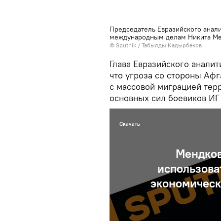
Председатель Евразийского анали
международным делам Никита М
©
Sputnik / Табылды Кадырбеков
Глава Евразийского анали
что угроза со стороны Афг
с массовой миграцией тер
основных сил боевиков ИГ
Скачать
Мендков
использова
экономическ