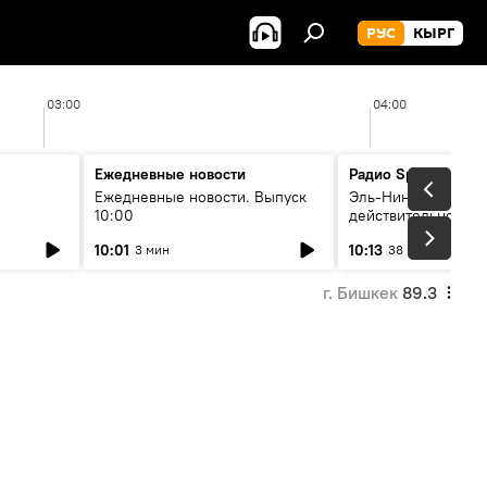
РУС
КЫРГ
03:00
04:00
Ежедневные новости
Радио Sputnik Кыр
Ежедневные новости. Выпуск
Эль-Ниньо, жара и 
10:00
действительно вли
 өнүгүү
погоду в Кыргызст
10:01
10:13
3 мин
38 мин
г. Бишкек
89.3