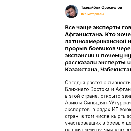
Таалайбек Ороскулов
Все материалы
Все чаще эксперты гов
Афганистана. Кто хоче
латиноамериканской н
прорыв боевиков чере
экспансии и почему ну
рассказали эксперты и
Казахстана, Узбекистан
Сегодня растет активность
Ближнего Востока и Афган
в этой стране, открыто за
Азию и Синьцзян-Уйгурски
экспертов, в рядах ИГ вою
стран, в том числе кыргыз
участвовавших в боевых д
различными путями уже ве