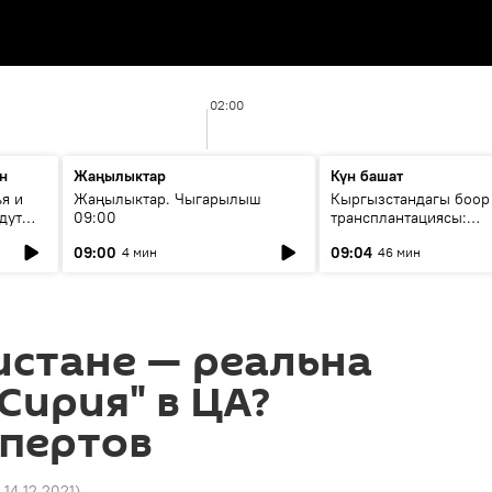
02:00
н
Жаңылыктар
Күн башат
я и
Жаңылыктар. Чыгарылыш
Кыргызстандагы боор
дут
09:00
трансплантациясы:
жетишкендиктер жана
09:00
09:04
4 мин
46 мин
келечеги
истане — реальна
Сирия" в ЦА?
спертов
 14.12.2021
)