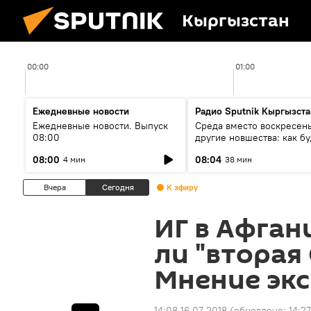
Кыргызстан
00:00
01:00
Ежедневные новости
Радио Sputnik Кыргызста
Ежедневные новости. Выпуск
Среда вместо воскресень
08:00
другие новшества: как бу
проходить выборы в КР?
08:00
08:04
4 мин
38 мин
Вчера
Сегодня
К эфиру
ИГ в Афган
ли "вторая 
Мнение эк
14:08 16.07.2018
(обновлено:
14:27