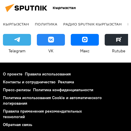
Кыргызстан
КЫРГЫЗСТАН
ПОЛИТИКА
РАДИО SPUTNIK КЫРГЫЗСТАН
Р
Telegram
VK
Макс
Rutube
О проекте
Правила использования
Контакты и сотрудничество
Реклама
Пресс-релизы
Политика конфиденциальности
Политика использования Cookie и автоматического
логирования
Правила применения рекомендательных
технологий
Обратная связь