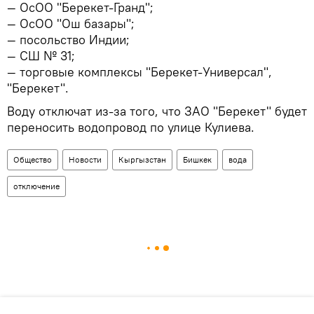
— ОсОО "Берекет-Гранд";
— ОсОО "Ош базары";
— посольство Индии;
— СШ № 31;
— торговые комплексы "Берекет-Универсал",
"Берекет".
Воду отключат из-за того, что ЗАО "Берекет" будет
переносить водопровод по улице Кулиева.
Общество
Новости
Кыргызстан
Бишкек
вода
отключение