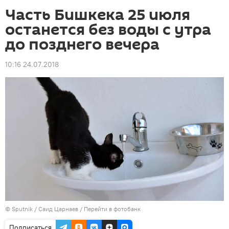
Часть Бишкека 25 июля
останется без воды с утра
до позднего вечера
10:16 24.07.2018
©
Sputnik
/ Саид Царнаев
/
Перейти в фотобанк
Подписаться