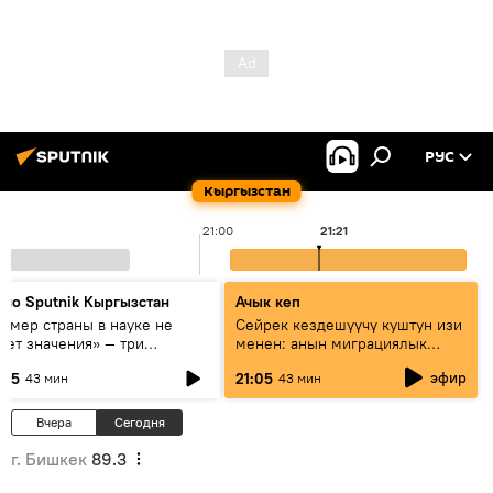
РУС
Кыргызстан
21:00
21:21
дио Sputnik Кыргызстан
Ачык кеп
азмер страны в науке не
Сейрек кездешүүчү куштун изи
еет значения» — три
менен: анын миграциялык
сперта о сотрудничестве
жолу эмнеден кабар берет?
эфир
:05
21:05
43 мин
43 мин
ссии и Кыргызстана в
разовании и исследованиях
Вчера
Сегодня
г. Бишкек
89.3