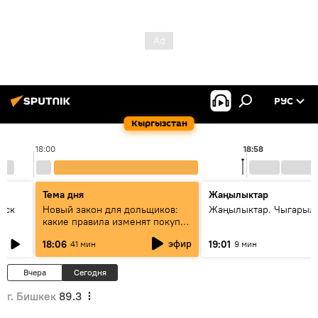
РУС
Кыргызстан
18:00
18:58
Тема дня
Жаңылыктар
уск
Новый закон для дольщиков:
Жаңылыктар. Чыгарыл
какие правила изменят покупку
квартир
эфир
18:06
19:01
41 мин
9 мин
Вчера
Сегодня
г. Бишкек
89.3