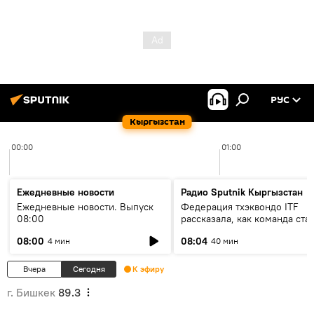
РУС
Кыргызстан
00:00
01:00
Ежедневные новости
Радио Sputnik Кыргызстан
Ежедневные новости. Выпуск
Федерация тхэквондо ITF
08:00
рассказала, как команда ста
жертвой мошенников
08:00
08:04
4 мин
40 мин
Вчера
Сегодня
К эфиру
г. Бишкек
89.3