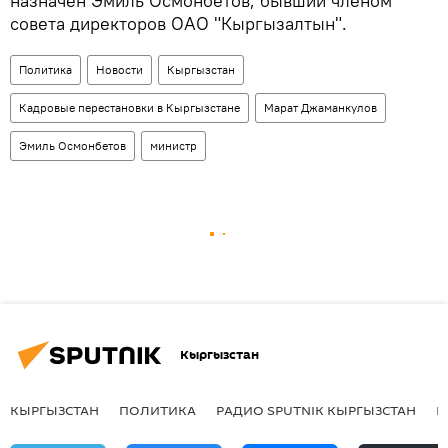
назначен Эмиль Осмонбетов, бывший членом
совета директоров ОАО "Кыргызалтын".
Политика
Новости
Кыргызстан
Кадровые перестановки в Кыргызстане
Марат Джаманкулов
Эмиль Осмонбетов
министр
Кыргызстан
КЫРГЫЗСТАН
ПОЛИТИКА
РАДИО SPUTNIK КЫРГЫЗСТАН
Р