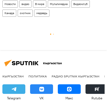
Новости
видео
В мире
Мультимедиа
Видеоклуб
Канада
охотник
медведь
Кыргызстан
КЫРГЫЗСТАН
ПОЛИТИКА
РАДИО SPUTNIK КЫРГЫЗСТАН
Р
Telegram
VK
Макс
Rutube