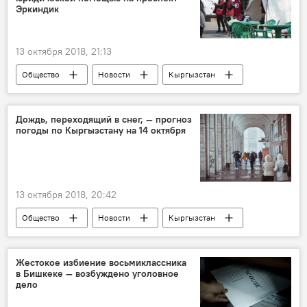
Эркиндик
13 октября 2018, 21:13
Общество
Новости
Кыргызстан
Бишкек
юридическая помощь
консультация
Дождь, переходящий в снег, — прогноз
погоды по Кыргызстану на 14 октября
13 октября 2018, 20:42
Общество
Новости
Кыргызстан
прогноз погоды
погода в Кыргызстане
Жестокое избиение восьмиклассника
в Бишкеке — возбуждено уголовное
дело