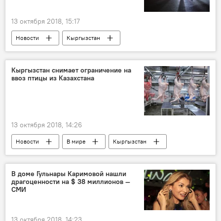
13 октября 2018, 15:17
Новости
Кыргызстан
Происшествия
Бишкек
несовершеннолетние
милиция
Кыргызстан снимает ограничение на
ввоз птицы из Казахстана
13 октября 2018, 14:26
Новости
В мире
Кыргызстан
экономика
Азия
Казахстан
импорт
запрет
В доме Гульнары Каримовой нашли
драгоценности на $ 38 миллионов —
СМИ
13 октября 2018, 14:23