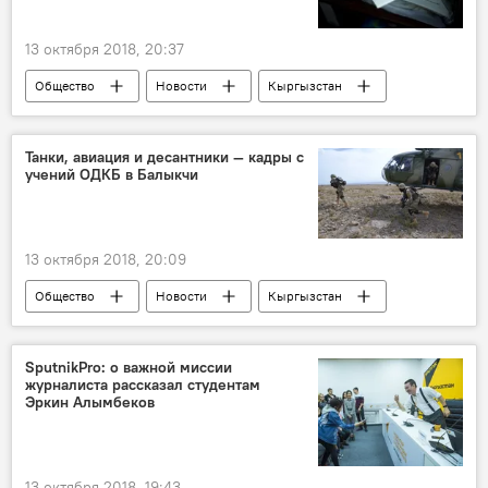
13 октября 2018, 20:37
Общество
Новости
Кыргызстан
Бишкек
избиение
уголовное дело
школьники
Танки, авиация и десантники — кадры с
учений ОДКБ в Балыкчи
13 октября 2018, 20:09
Общество
Новости
Кыргызстан
Балыкчи
ОДКБ
учения
SputnikPro: о важной миссии
журналиста рассказал студентам
Эркин Алымбеков
13 октября 2018, 19:43