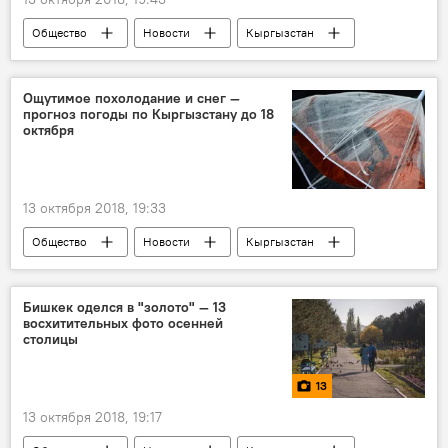
Общество
Новости
Кыргызстан
Пресс-релизы
Образовательный проект SputnikPro
Ощутимое похолодание и снег —
прогноз погоды по Кыргызстану до 18
Пресс-центр
Эркин Алымбеков
октября
13 октября 2018, 19:33
Общество
Новости
Кыргызстан
прогноз погоды
погода в Кыргызстане
Бишкек оделся в "золото" — 13
восхитительных фото осенней
столицы
13
13 октября 2018, 19:17