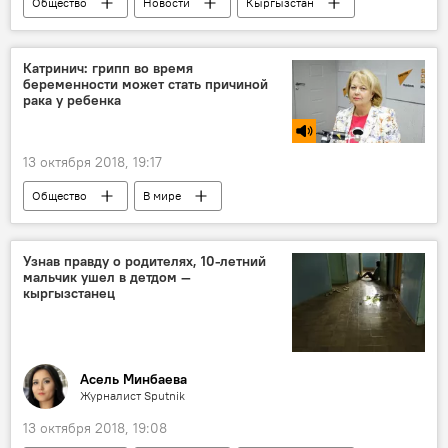
Общество
Новости
Кыргызстан
Мультимедиа
фото
Бишкек
погода
осень
Катринич: грипп во время
беременности может стать причиной
рака у ребенка
13 октября 2018, 19:17
Общество
В мире
Радио Sputnik Кыргызстан
дети
беременность
мутация
рак
Узнав правду о родителях, 10-летний
мальчик ушел в детдом —
кыргызстанец
Асель Минбаева
Журналист Sputnik
13 октября 2018, 19:08