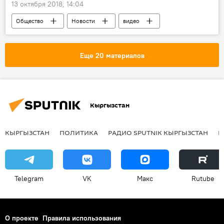
13 октября 2018, 14:04
Общество
Новости
видео
Кыргызстан
Мультимедиа
Болот Ибрагимов
дорожные знаки
Еще 20 материалов
Кыргызстан
КЫРГЫЗСТАН
ПОЛИТИКА
РАДИО SPUTNIK КЫРГЫЗСТАН
Р
Telegram
VK
Макс
Rutube
О проекте
Правила использования