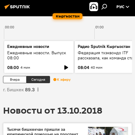
РУС
Кыргызстан
00:00
01:00
Ежедневные новости
Радио Sputnik Кыргызстан
Ежедневные новости. Выпуск
Федерация тхэквондо ITF
08:00
рассказала, как команда ста
жертвой мошенников
08:00
08:04
4 мин
40 мин
Вчера
Сегодня
К эфиру
г. Бишкек
89.3
Новости от 13.10.2018
Тысячи бишкекчан пришли за
юридической помощью на проспект