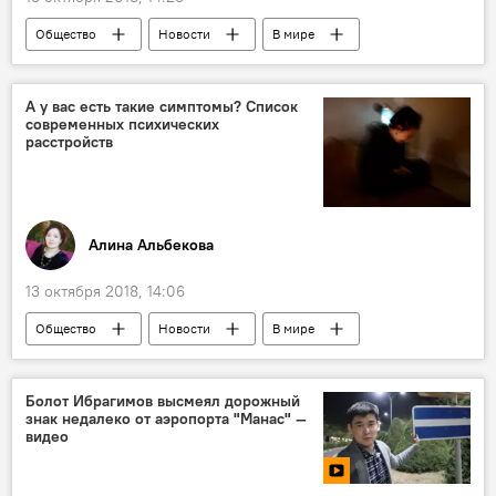
Общество
Новости
В мире
Азия
Узбекистан
Швейцария
Гульнара Каримова
драгоценности
А у вас есть такие симптомы? Список
современных психических
расстройств
Алина Альбекова
13 октября 2018, 14:06
Общество
Новости
В мире
Колумнисты
болезнь
лечение
психическое здоровье
депрессия
Болот Ибрагимов высмеял дорожный
знак недалеко от аэропорта "Манас" —
невроз
видео