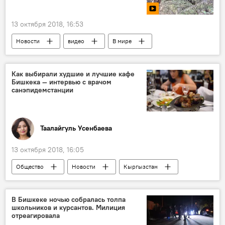
13 октября 2018, 16:53
Новости
видео
В мире
Мультимедиа
Видеоклуб
Канада
охотник
медведь
Как выбирали худшие и лучшие кафе
Бишкека — интервью с врачом
санэпидемстанции
Таалайгуль Усенбаева
13 октября 2018, 16:05
Общество
Новости
Кыргызстан
Бишкек
ресторан
кафе
стикер
В Бишкеке ночью собралась толпа
школьников и курсантов. Милиция
отреагировала