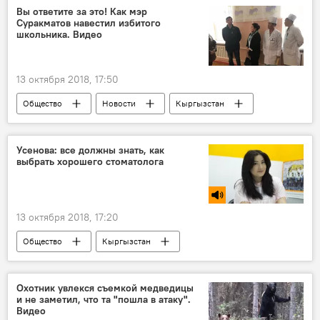
детский сад
пожар
Вы ответите за это! Как мэр
Суракматов навестил избитого
школьника. Видео
13 октября 2018, 17:50
Общество
Новости
Кыргызстан
Бишкек
Азиз Суракматов
избиение
школьники
Усенова: все должны знать, как
выбрать хорошего стоматолога
13 октября 2018, 17:20
Общество
Кыргызстан
Радио Sputnik Кыргызстан
зубы
лечение
стоматология
Охотник увлекся съемкой медведицы
и не заметил, что та "пошла в атаку".
Как сохранить зубы здоровыми. Советы стоматолога
Видео