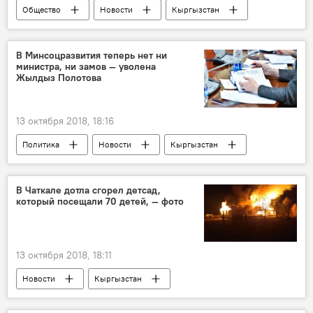
Общество
Новости
Кыргызстан
Антон Путилин
интервью
приемные родители
детский дом
В Минсоцразвития теперь нет ни
министра, ни замов — уволена
опека
Жылдыз Полотова
13 октября 2018, 18:16
Политика
Новости
Кыргызстан
Кадровые перестановки в Кыргызстане
Жылдыз Полотова
увольнение
В Чаткале дотла сгорел детсад,
который посещали 70 детей, — фото
Скандал с командировками руководства Минтруда
Министерство труда, социального обеспечения и миграции КР
13 октября 2018, 18:11
Новости
Кыргызстан
Происшествия
Чаткальский район