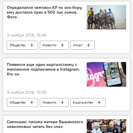
погода в Кыргызстане
Определился чемпион КР по кок-бору,
ему достался приз в 500 тыс сомов.
Фото
3 ноября 2018, 16:48
Общество
Новости
спорт
Кыргызстан
Чуйская область
Дастанбек Джумабеков
Появился еще один кыргызстанец с
миллионом подписчиков в Instagram.
Сооронбай Жээнбеков
чемпионат
Кто он
кок-бору
3 ноября 2018, 15:56
Общество
Новости
Кыргызстан
Нурлан Насип
миллион
подписчики
Симоньян: письма матери Вышинского
невозможно читать без слез