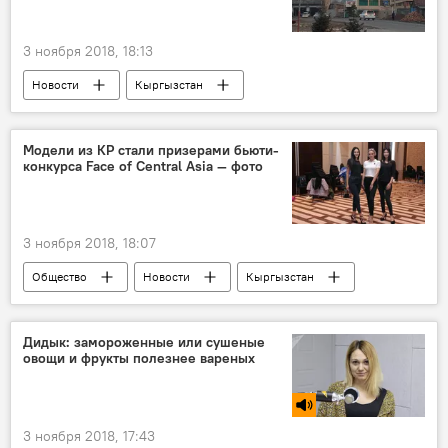
3 ноября 2018, 18:13
Новости
Кыргызстан
Происшествия
Бишкек
пожар
тушение
Модели из КР стали призерами бьюти-
конкурса Face of Central Asia — фото
3 ноября 2018, 18:07
Общество
Новости
Кыргызстан
Культура
Душанбе
конкурс красоты
модель
Дидык: замороженные или сушеные
овощи и фрукты полезнее вареных
3 ноября 2018, 17:43