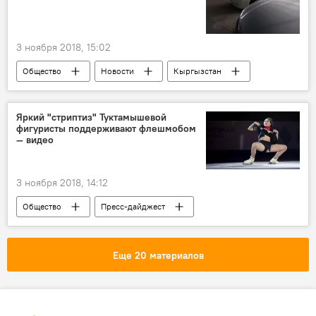
3 ноября 2018, 15:02
Общество
Новости
Кыргызстан
ГРС
автомобиль
проблемы
оформление
Яркий "стриптиз" Туктамышевой
фигуристы поддерживают флешмобом
— видео
3 ноября 2018, 14:12
Общество
Пресс-дайджест
Новости
спорт
В мире
флешмоб
соцсети
Еще 20 материалов
фигурное катание
стриптиз