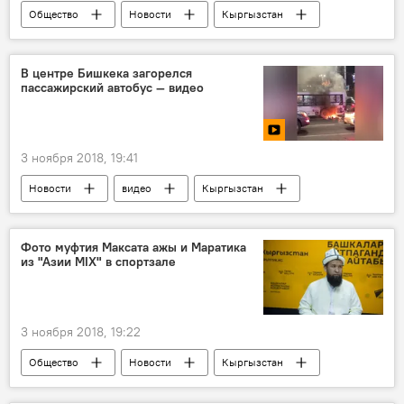
Общество
Новости
Кыргызстан
прогноз погоды
погода в Кыргызстане
В центре Бишкека загорелся
пассажирский автобус — видео
3 ноября 2018, 19:41
Новости
видео
Кыргызстан
Происшествия
Мультимедиа
Бишкек
автобус
пожар
Фото муфтия Максата ажы и Маратика
из "Азии MIX" в спортзале
3 ноября 2018, 19:22
Общество
Новости
Кыргызстан
Максат ажы Токтомушев