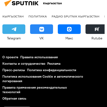
Кыргызстан
КЫРГЫЗСТАН
ПОЛИТИКА
РАДИО SPUTNIK КЫРГЫЗСТАН
Р
Telegram
VK
Макс
Rutube
О проекте
Правила использования
Контакты и сотрудничество
Реклама
Пресс-релизы
Политика конфиденциальности
Политика использования Cookie и автоматического
логирования
Правила применения рекомендательных
технологий
Обратная связь