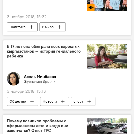
3 ноября 2018, 15:32
Политика
В мире
Радио Sputnik Кыргызстан
Россия
Дело журналиста Кирилла Вышинского
В 17 лет она обыграла всех взрослых
кыргызстанок — история гениального
Украина
Маргарита Симоньян
ребенка
Кирилл Вышинский
Асель Минбаева
Журналист Sputnik
3 ноября 2018, 15:16
Общество
Новости
спорт
Кыргызстан
интервью
шахматы
чемпион
Почему возникли проблемы с
оформлением авто и когда они
закончатся? Ответ ГРС