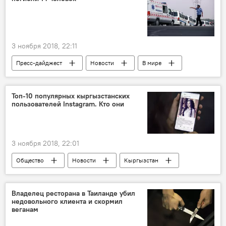
3 ноября 2018, 22:11
Пресс-дайджест
Новости
В мире
Происшествия
Азия
Китай
ДТП
погибшие
столкновение
Топ-10 популярных кыргызстанских
пользователей Instagram. Кто они
3 ноября 2018, 22:01
Общество
Новости
Кыргызстан
аккаунт
популярность
Владелец ресторана в Таиланде убил
недовольного клиента и скормил
веганам