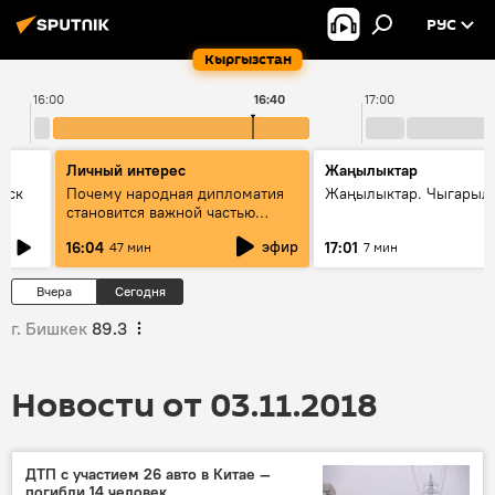
РУС
Кыргызстан
16:00
16:40
17:00
Личный интерес
Жаңылыктар
уск
Почему народная дипломатия
Жаңылыктар. Чыгарыл
становится важной частью
международного
эфир
16:04
17:01
47 мин
7 мин
сотрудничества
Вчера
Сегодня
г. Бишкек
89.3
Новости от 03.11.2018
ДТП с участием 26 авто в Китае —
погибли 14 человек