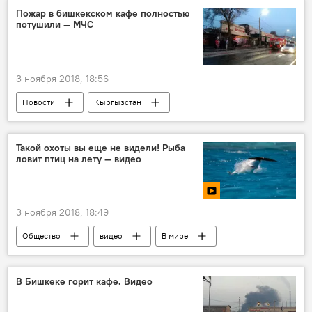
Пожар в бишкекском кафе полностью
потушили — МЧС
3 ноября 2018, 18:56
Новости
Кыргызстан
Происшествия
Бишкек
пожар
кафе
тушение
Такой охоты вы еще не видели! Рыба
ловит птиц на лету — видео
3 ноября 2018, 18:49
Общество
видео
В мире
Мультимедиа
Видеоклуб
рыба
охота
Интересное из мира животных
В Бишкеке горит кафе. Видео