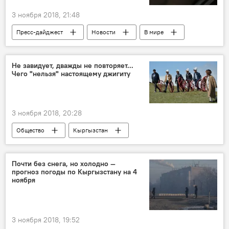
3 ноября 2018, 21:48
Пресс-дайджест
Новости
В мире
Происшествия
Таиланд
ресторан
мясо
блюдо
человек
Не завидует, дважды не повторяет...
Чего "нельзя" настоящему джигиту
3 ноября 2018, 20:28
Общество
Кыргызстан
Чего нельзя у кыргызов
традиции
мужчина
Культура
Почти без снега, но холодно —
прогноз погоды по Кыргызстану на 4
ноября
3 ноября 2018, 19:52