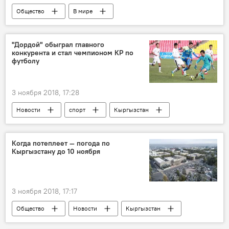
Общество
В мире
Радио Sputnik Кыргызстан
витамины
фрукты
овощи
заморозка
"Дордой" обыграл главного
конкурента и стал чемпионом КР по
футболу
3 ноября 2018, 17:28
Новости
спорт
Кыргызстан
ФК Дордой
ФК Алай
футбол
чемпионат
Когда потеплеет — погода по
Кыргызстану до 10 ноября
3 ноября 2018, 17:17
Общество
Новости
Кыргызстан
погода
прогноз погоды