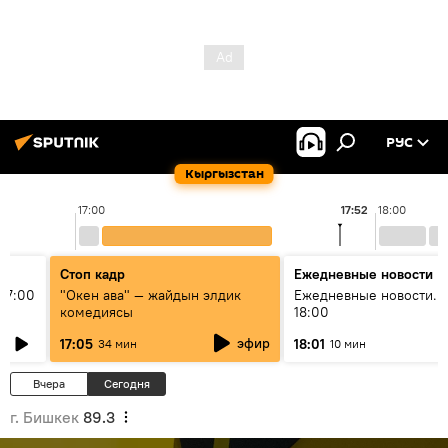
РУС
Кыргызстан
17:00
17:52
18:00
Стоп кадр
Ежедневные новости
17:00
"Окен ава" — жайдын элдик
Ежедневные новости. 
комедиясы
18:00
эфир
17:05
18:01
34 мин
10 мин
Вчера
Сегодня
г. Бишкек
89.3